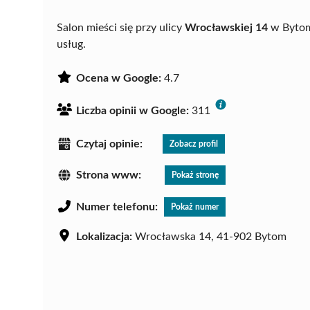
Salon mieści się przy ulicy
Wrocławskiej 14
w Bytomi
usług.
Ocena w Google:
4.7
Liczba opinii w Google:
311
Czytaj opinie:
Zobacz profil
Strona www:
Pokaż stronę
Numer telefonu:
Pokaż numer
Lokalizacja:
Wrocławska 14, 41-902 Bytom