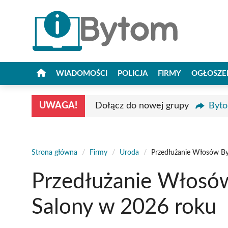
Przejdź
do
treści
WIADOMOŚCI
POLICJA
FIRMY
OGŁOSZE
UWAGA!
Dołącz do nowej grupy
Byto
Strona główna
/
Firmy
/
Uroda
/
Przedłużanie Włosów By
Przedłużanie Włosó
Salony w 2026 roku