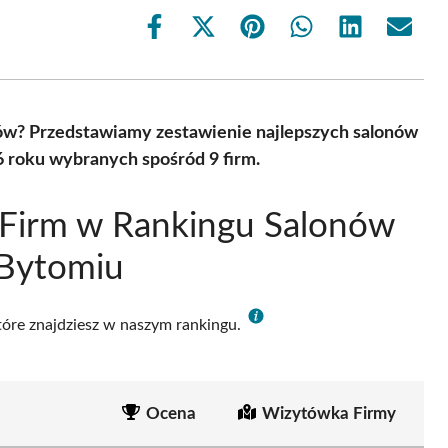
Share
Share
Share
Share
Share
Share
on
on
on
on
on
on
Facebook
X
Pinterest
WhatsApp
LinkedIn
Email
(Twitter)
ów? Przedstawiamy zestawienie najlepszych salonów
 roku wybranych spośród 9 firm.
 Firm w Rankingu Salonów
 Bytomiu
które znajdziesz w naszym rankingu.
Ocena
Wizytówka Firmy