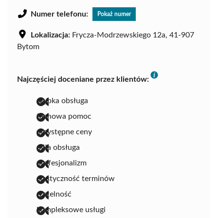
Numer telefonu:
Pokaż numer
Lokalizacja:
Frycza-Modrzewskiego 12a, 41-907
Bytom
Najczęściej doceniane przez klientów:
szybka obsługa
fachowa pomoc
przystępne ceny
miła obsługa
profesjonalizm
elastyczność terminów
rzetelność
kompleksowe usługi