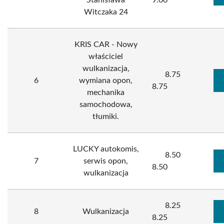
Stanisława
9.00
Witczaka 24
KRIS CAR - Nowy
właściciel
wulkanizacja,
8.75
6
wymiana opon,
8.75
mechanika
samochodowa,
tłumiki.
LUCKY autokomis,
8.50
7
serwis opon,
8.50
wulkanizacja
8.25
8
Wulkanizacja
8.25