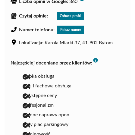
Liczba opinii w Google:
360
Czytaj opinie:
Zobacz profil
Numer telefonu:
Pokaż numer
Lokalizacja:
Karola Miarki 37, 41-902 Bytom
Najczęściej doceniane przez klientów:
szybka obsługa
miła i fachowa obsługa
przystępne ceny
profesjonalizm
solidne naprawy opon
duży plac parkingowy
terminowość