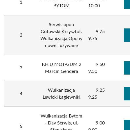
1
BYTOM
10.00
Serwis opon
Gutowski Krzysztof.
9.75
2
Wulkanizacja.Opony
9.75
nowe i używane
F.H.U MOT-GUM 2
9.50
3
Marcin Gendera
9.50
Wulkanizacja
9.25
4
Lewicki Łagiewniki
9.25
Wulkanizacja Bytom
- Dav Serwis, ul.
9.00
5