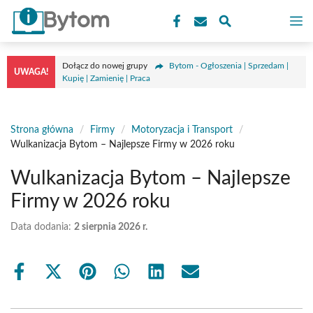
Przejdź
M
do
treści
Dołącz do nowej grupy
Bytom - Ogłoszenia | Sprzedam |
UWAGA!
Kupię | Zamienię | Praca
Strona główna
/
Firmy
/
Motoryzacja i Transport
/
Wulkanizacja Bytom – Najlepsze Firmy w 2026 roku
Wulkanizacja Bytom – Najlepsze
Firmy w 2026 roku
Data dodania:
2 sierpnia 2026 r.
Share
Share
Share
Share
Share
Share
on
on
on
on
on
on
Facebook
X
Pinterest
WhatsApp
LinkedIn
Email
(Twitter)