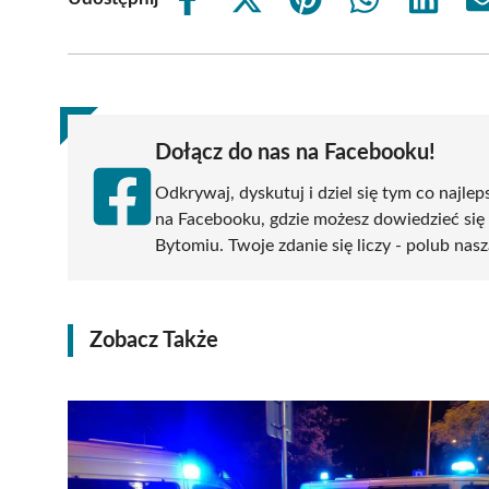
Share
Share
Share
Share
Share
on
on
on
on
on
Facebook
X
Pinterest
WhatsApp
LinkedIn
(Twitter)
Dołącz do nas na Facebooku!
Odkrywaj, dyskutuj i dziel się tym co najlep
na Facebooku, gdzie możesz dowiedzieć się
Bytomiu. Twoje zdanie się liczy - polub nasz
Zobacz Także