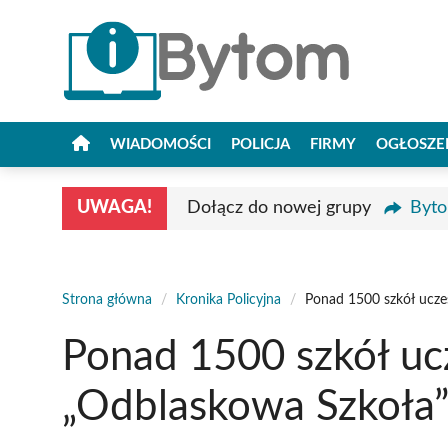
Przejdź
do
treści
WIADOMOŚCI
POLICJA
FIRMY
OGŁOSZE
UWAGA!
Dołącz do nowej grupy
Byto
Strona główna
/
Kronika Policyjna
/
Ponad 1500 szkół ucze
Ponad 1500 szkół uc
„Odblaskowa Szkoła