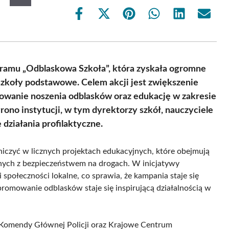
Share
Share
Share
Share
Share
Share
on
on
on
on
on
on
Facebook
X
Pinterest
WhatsApp
LinkedIn
Email
(Twitter)
ramu „Odblaskowa Szkoła”, która zyskała ogromne
 szkoły podstawowe. Celem akcji jest zwiększenie
owanie noszenia odblasków oraz edukację w zakresie
rono instytucji, w tym dyrektorzy szkół, nauczyciele
 działania profilaktyczne.
iczyć w licznych projektach edukacyjnych, które obejmują
anych z bezpieczeństwem na drogach. W inicjatywy
i społeczności lokalne, co sprawia, że kampania staje się
 promowanie odblasków staje się inspirującą działalnością w
Komendy Głównej Policji oraz Krajowe Centrum