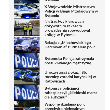
X Wojewódzkie Mistrzostwa
Policji w Biegu Przełajowym w
Bytomiu
Nietrzeźwy kierowca z
dożywotnim zakazem
prowadzenia spowodował
kolizję w Bytomiu
Relacja z „Miechowickiego
Harcowania” z udziałem policji
Bytomska Policja zatrzymała
poszukiwanego mężczyznę
Uroczystości z okazji 86.
rocznicy zbrodni katyńskiej w
Katowicach
Bytomscy policjanci
zabezpieczyli „Niebieski marsz
dla autyzmu”
Wspólne działania policji
przeciwko nielegalnym