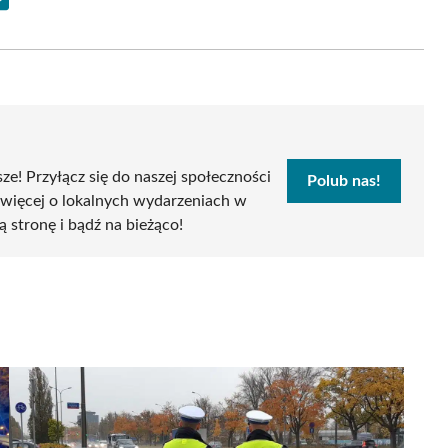
Share
on
Email
sze! Przyłącz się do naszej społeczności
Polub nas!
 więcej o lokalnych wydarzeniach w
ą stronę i bądź na bieżąco!