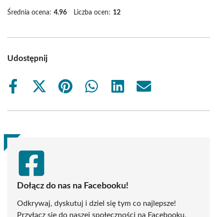
Średnia ocena:
4.96
Liczba ocen:
12
Udostępnij
Share
Share
Share
Share
Share
Share
on
on
on
on
on
on
Facebook
X
Pinterest
WhatsApp
LinkedIn
Email
(Twitter)
Dołącz do nas na Facebooku!
Odkrywaj, dyskutuj i dziel się tym co najlepsze!
Przyłącz się do naszej społeczności na Facebooku,