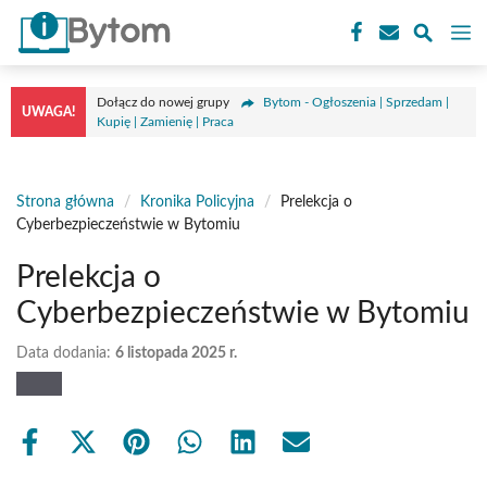
Przejdź
M
do
treści
Dołącz do nowej grupy
Bytom - Ogłoszenia | Sprzedam |
UWAGA!
Kupię | Zamienię | Praca
Strona główna
/
Kronika Policyjna
/
Prelekcja o
Cyberbezpieczeństwie w Bytomiu
Prelekcja o
Cyberbezpieczeństwie w Bytomiu
Data dodania:
6 listopada 2025 r.
Share
Share
Share
Share
Share
Share
on
on
on
on
on
on
Facebook
X
Pinterest
WhatsApp
LinkedIn
Email