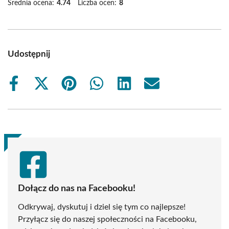
Średnia ocena:
4.74
Liczba ocen:
8
Udostępnij
Share
Share
Share
Share
Share
Share
on
on
on
on
on
on
Facebook
X
Pinterest
WhatsApp
LinkedIn
Email
(Twitter)
Dołącz do nas na Facebooku!
Odkrywaj, dyskutuj i dziel się tym co najlepsze!
Przyłącz się do naszej społeczności na Facebooku,