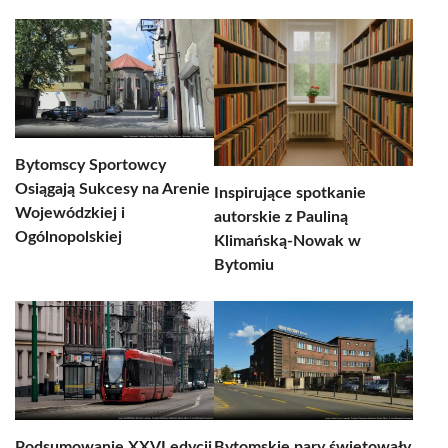
Bytomscy Sportowcy
Osiągają Sukcesy na Arenie
Inspirujące spotkanie
Wojewódzkiej i
autorskie z Pauliną
Ogólnopolskiej
Klimańską-Nowak w
Bytomiu
Podsumowanie XXVI edycji
Bytomskie pary świętowały