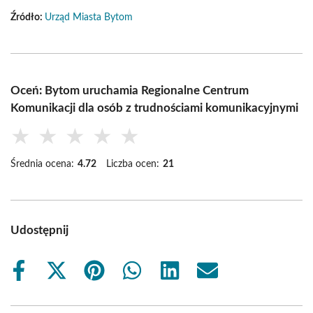
Źródło:
Urząd Miasta Bytom
Oceń: Bytom uruchamia Regionalne Centrum
Komunikacji dla osób z trudnościami komunikacyjnymi
★
★
★
★
★
Średnia ocena:
4.72
Liczba ocen:
21
Udostępnij
Share
Share
Share
Share
Share
Share
on
on
on
on
on
on
Facebook
X
Pinterest
WhatsApp
LinkedIn
Email
(Twitter)