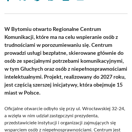
on
on
on
on
on
on
Facebook
X
Pinterest
WhatsApp
LinkedIn
Email
(Twitter)
W Bytomiu otwarto Regionalne Centrum
Komunikacji, które ma na celu wspieranie osób z
trudnościami w porozumiewaniu się. Centrum
prowadzi usługi bezpłatne, skierowane głównie do
osób ze specjalnymi potrzebami komunikacyjnymi,
w tym Głuchych oraz osób z niepełnosprawnościami
intelektualnymi. Projekt, realizowany do 2027 roku,
jest częścią szerszej inicjatywy, która obejmuje 15
miast w Polsce.
Oficjalne otwarcie odbyło się przy ul. Wrocławskiej 32-24,
a wzięła w nim udział zastępczyni prezydenta,
przedstawiciele instytucji i organizacji zajmujących się
wsparciem osób z niepełnosprawnościami. Centrum jest