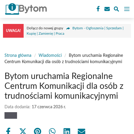
Przejdź
M
do
treści
Dołącz do nowej grupy
Bytom - Ogłoszenia | Sprzedam |
UWAGA!
Kupię | Zamienię | Praca
Strona główna
/
Wiadomości
/
Bytom uruchamia Regionalne
Centrum Komunikacji dla osób z trudnościami komunikacyjnymi
Bytom uruchamia Regionalne
Centrum Komunikacji dla osób z
trudnościami komunikacyjnymi
Data dodania:
17 czerwca 2026 r.
Share
Share
Share
Share
Share
Share