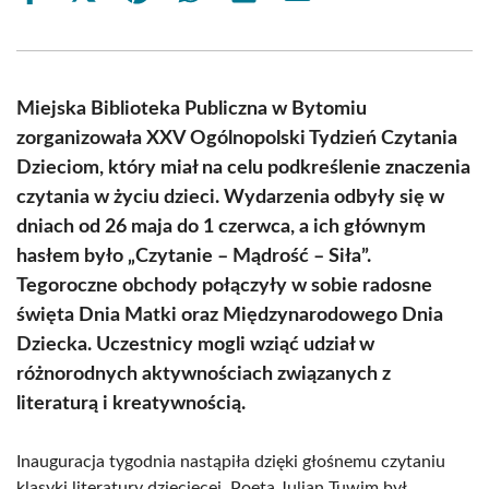
on
on
on
on
on
on
Facebook
X
Pinterest
WhatsApp
LinkedIn
Email
(Twitter)
Miejska Biblioteka Publiczna w Bytomiu
zorganizowała XXV Ogólnopolski Tydzień Czytania
Dzieciom, który miał na celu podkreślenie znaczenia
czytania w życiu dzieci. Wydarzenia odbyły się w
dniach od 26 maja do 1 czerwca, a ich głównym
hasłem było „Czytanie – Mądrość – Siła”.
Tegoroczne obchody połączyły w sobie radosne
święta Dnia Matki oraz Międzynarodowego Dnia
Dziecka. Uczestnicy mogli wziąć udział w
różnorodnych aktywnościach związanych z
literaturą i kreatywnością.
Inauguracja tygodnia nastąpiła dzięki głośnemu czytaniu
klasyki literatury dziecięcej. Poeta Julian Tuwim był