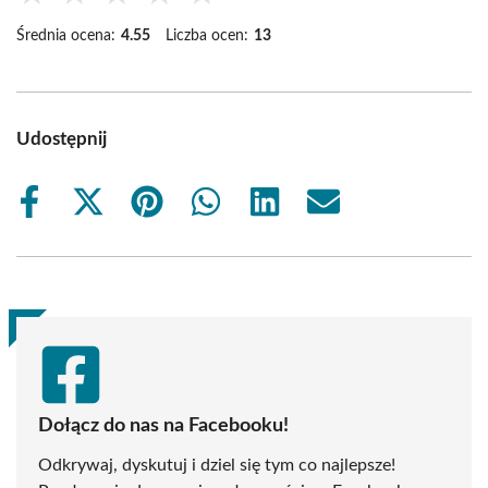
Średnia ocena:
4.55
Liczba ocen:
13
Udostępnij
Share
Share
Share
Share
Share
Share
on
on
on
on
on
on
Facebook
X
Pinterest
WhatsApp
LinkedIn
Email
(Twitter)
Dołącz do nas na Facebooku!
Odkrywaj, dyskutuj i dziel się tym co najlepsze!