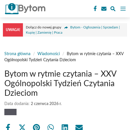
Przejdź
M
do
treści
Dołącz do nowej grupy
Bytom - Ogłoszenia | Sprzedam |
UWAGA!
Kupię | Zamienię | Praca
Strona główna
/
Wiadomości
/
Bytom w rytmie czytania – XXV
Ogólnopolski Tydzień Czytania Dzieciom
Bytom w rytmie czytania – XXV
Ogólnopolski Tydzień Czytania
Dzieciom
Data dodania:
2 czerwca 2026 r.
Share
Share
Share
Share
Share
Share