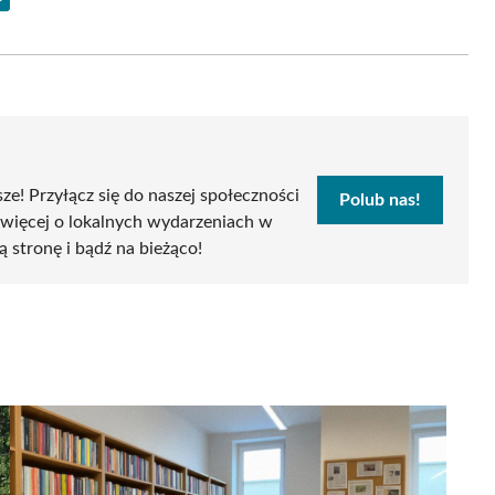
Share
on
Email
sze! Przyłącz się do naszej społeczności
Polub nas!
 więcej o lokalnych wydarzeniach w
ą stronę i bądź na bieżąco!