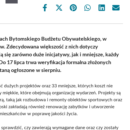
Share
Share
Share
Share
Share
Share
on
on
on
on
on
on
Facebook
X
Pinterest
WhatsApp
LinkedIn
Email
(Twitter)
mach Bytomskiego Budżetu Obywatelskiego, w
ów. Zdecydowana większość z nich dotyczy
 się zarówno duże inicjatywy, jak i mniejsze, każdy
 Do 17 lipca trwa weryfikacja formalna złożonych
taną ogłoszone w sierpniu.
 dużych projektów oraz 33 mniejsze, których koszt nie
ty miękkie, które obejmują organizację wydarzeń. Projekty są
urą, taką jak rozbudowa i remonty obiektów sportowych oraz
ski zakładają również renowację zabytków i utworzenie
 mieszkańców w poprawę jakości życia.
sprawdzić, czy zawierają wymagane dane oraz czy zostały