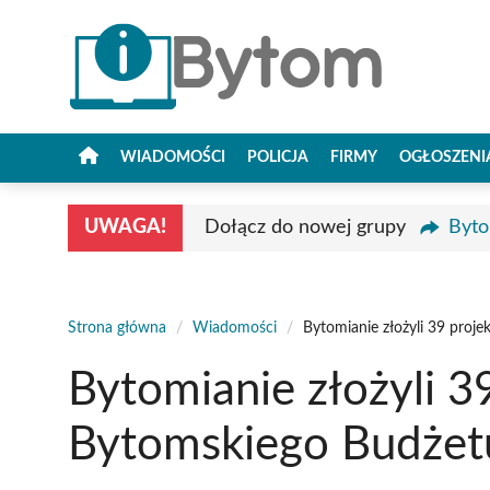
Przejdź
do
treści
WIADOMOŚCI
POLICJA
FIRMY
OGŁOSZENI
UWAGA!
Dołącz do nowej grupy
Byto
Strona główna
/
Wiadomości
/
Bytomianie złożyli 39 pro
Bytomianie złożyli 3
Bytomskiego Budżet