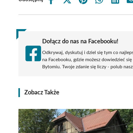
Share
Share
Share
Share
Share
on
on
on
on
on
Facebook
X
Pinterest
WhatsApp
LinkedIn
(Twitter)
Dołącz do nas na Facebooku!
Odkrywaj, dyskutuj i dziel się tym co najlep
na Facebooku, gdzie możesz dowiedzieć się
Bytomiu. Twoje zdanie się liczy - polub nasz
Zobacz Także