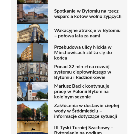
Spotkanie w Bytomiu na rzecz
wsparcia kotów wolno żyjących
Wakacyjne atrakcje w Bytomiu
– połowa lata za nami
Przebudowa ulicy Nickla w
Miechowicach zbliża się do
końca
Ponad 32 mln zł na rozwój
systemu ciepłowniczego w
Bytomiu i Radzionkowie
Mariusz Bacik kontynuuje
pracę w Polonii Bytom na
kolejnym sezonie
Zakłócenia w dostawie ciepłej
wody w Śródmieściu –
informacje dotyczące sytuacji
III Tyski Turniej Szachowy –
Bytomianin na podium