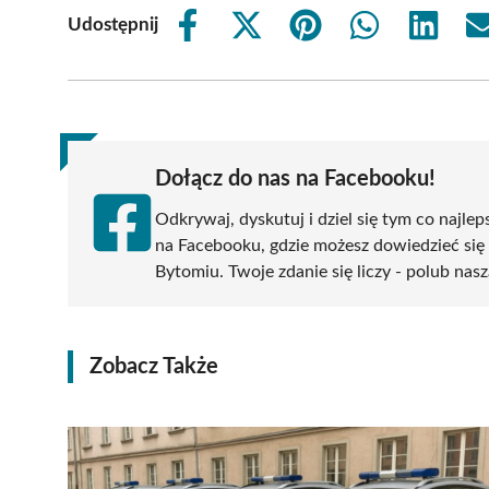
Udostępnij
Share
Share
Share
Share
Share
on
on
on
on
on
Facebook
X
Pinterest
WhatsApp
LinkedIn
(Twitter)
Dołącz do nas na Facebooku!
Odkrywaj, dyskutuj i dziel się tym co najlep
na Facebooku, gdzie możesz dowiedzieć się
Bytomiu. Twoje zdanie się liczy - polub nasz
Zobacz Także