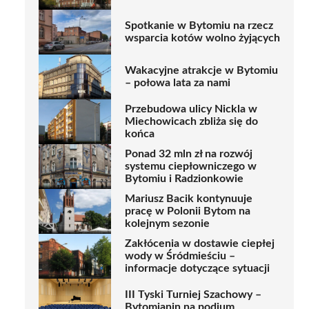
Spotkanie w Bytomiu na rzecz
wsparcia kotów wolno żyjących
Wakacyjne atrakcje w Bytomiu
– połowa lata za nami
Przebudowa ulicy Nickla w
Miechowicach zbliża się do
końca
Ponad 32 mln zł na rozwój
systemu ciepłowniczego w
Bytomiu i Radzionkowie
Mariusz Bacik kontynuuje
pracę w Polonii Bytom na
kolejnym sezonie
Zakłócenia w dostawie ciepłej
wody w Śródmieściu –
informacje dotyczące sytuacji
III Tyski Turniej Szachowy –
Bytomianin na podium