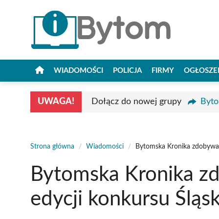
Przejdź
do
treści
WIADOMOŚCI
POLICJA
FIRMY
OGŁOSZE
UWAGA!
Dołącz do nowej grupy
Byto
Strona główna
/
Wiadomości
/
Bytomska Kronika zdobywa 
Bytomska Kronika z
edycji konkursu Śląs