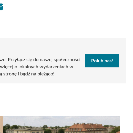
Share
on
Email
sze! Przyłącz się do naszej społeczności
Polub nas!
 więcej o lokalnych wydarzeniach w
ą stronę i bądź na bieżąco!