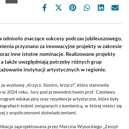
Share
Share
Share
Share
Share
Share
on
on
on
on
on
on
Facebook
X
Pinterest
WhatsApp
LinkedIn
Email
(Twitter)
 odniosło znaczące sukcesy podczas jubileuszowego,
nienia przyznano za innowacyjne projekty w zakresie
oraz inne istotne nominacje. Realizowane projekty
, a także uwzględniają potrzeby różnych grup
ażowanie instytucji artystycznych w regionie.
a wystawę „Krzycz, Siostro, krzycz!”, która stanowiła
go w 2024 roku. Jury pod przewodnictwem prof. Czesławy
program edukacyjny oraz rezydencje artystyczne, które były
iografiach kobiet związanych z kamienicą, w której mieści się
owej z współczesnymi doświadczeniami.
likacja zaprojektowana przez Marcina Wysockiego „Zeszyt