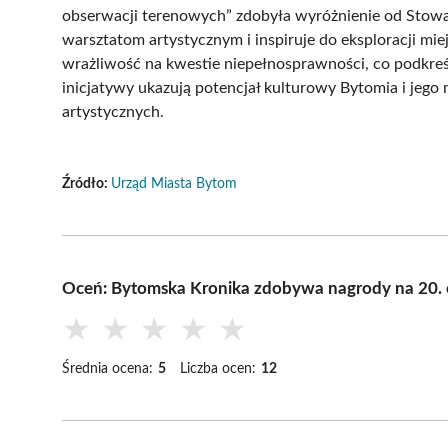
obserwacji terenowych” zdobyła wyróżnienie od Stowa
warsztatom artystycznym i inspiruje do eksploracji miej
wrażliwość na kwestie niepełnosprawności, co podkreśl
inicjatywy ukazują potencjał kulturowy Bytomia i je
artystycznych.
Źródło:
Urząd Miasta Bytom
Oceń: Bytomska Kronika zdobywa nagrody na 20. e
★
★
★
★
★
Średnia ocena:
5
Liczba ocen:
12