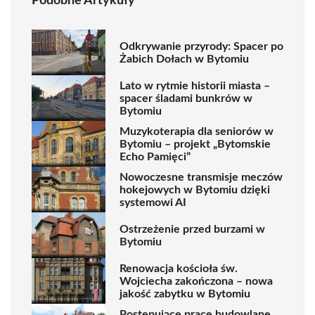
Podobne Artykuły
Odkrywanie przyrody: Spacer po
Żabich Dołach w Bytomiu
Lato w rytmie historii miasta –
spacer śladami bunkrów w
Bytomiu
Muzykoterapia dla seniorów w
Bytomiu – projekt „Bytomskie
Echo Pamięci”
Nowoczesne transmisje meczów
hokejowych w Bytomiu dzięki
systemowi AI
Ostrzeżenie przed burzami w
Bytomiu
Renowacja kościoła św.
Wojciecha zakończona – nowa
jakość zabytku w Bytomiu
Postępujące prace budowlane