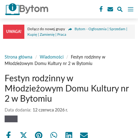
Przejdź
M
do
treści
Dołącz do nowej grupy
Bytom - Ogłoszenia | Sprzedam |
UWAGA!
Kupię | Zamienię | Praca
Strona główna
/
Wiadomości
/
Festyn rodzinny w
Młodzieżowym Domu Kultury nr 2 w Bytomiu
Festyn rodzinny w
Młodzieżowym Domu Kultury nr
2 w Bytomiu
Data dodania:
12 czerwca 2026 r.
Share
Share
Share
Share
Share
Share