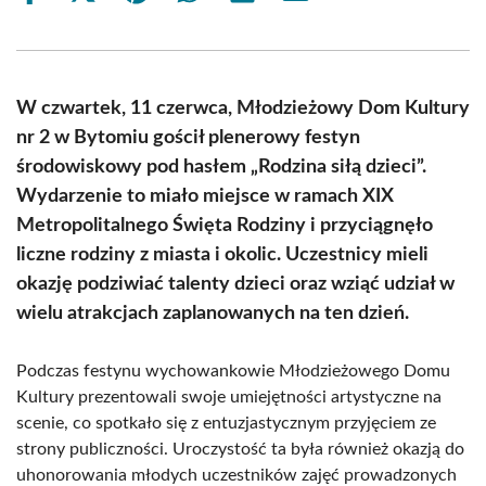
on
on
on
on
on
on
Facebook
X
Pinterest
WhatsApp
LinkedIn
Email
(Twitter)
W czwartek, 11 czerwca, Młodzieżowy Dom Kultury
nr 2 w Bytomiu gościł plenerowy festyn
środowiskowy pod hasłem „Rodzina siłą dzieci”.
Wydarzenie to miało miejsce w ramach XIX
Metropolitalnego Święta Rodziny i przyciągnęło
liczne rodziny z miasta i okolic. Uczestnicy mieli
okazję podziwiać talenty dzieci oraz wziąć udział w
wielu atrakcjach zaplanowanych na ten dzień.
Podczas festynu wychowankowie Młodzieżowego Domu
Kultury prezentowali swoje umiejętności artystyczne na
scenie, co spotkało się z entuzjastycznym przyjęciem ze
strony publiczności. Uroczystość ta była również okazją do
uhonorowania młodych uczestników zajęć prowadzonych