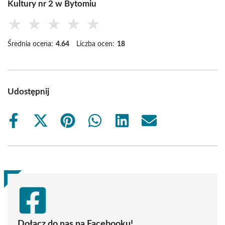
Kultury nr 2 w Bytomiu
★
★
★
★
★
Średnia ocena:
4.64
Liczba ocen:
18
Udostępnij
Share
Share
Share
Share
Share
Share
on
on
on
on
on
on
Facebook
X
Pinterest
WhatsApp
LinkedIn
Email
(Twitter)
Dołącz do nas na Facebooku!