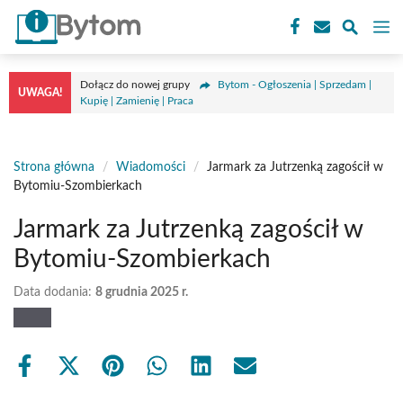
Przejdź
M
do
treści
Dołącz do nowej grupy
Bytom - Ogłoszenia | Sprzedam |
UWAGA!
Kupię | Zamienię | Praca
Strona główna
/
Wiadomości
/
Jarmark za Jutrzenką zagościł w
Bytomiu-Szombierkach
Jarmark za Jutrzenką zagościł w
Bytomiu-Szombierkach
Data dodania:
8 grudnia 2025 r.
Share
Share
Share
Share
Share
Share
on
on
on
on
on
on
Facebook
X
Pinterest
WhatsApp
LinkedIn
Email