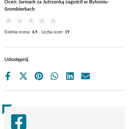
Oceń: Jarmark za Jutrzenką zagościł w Bytomiu-
Szombierkach
★
★
★
★
★
Średnia ocena:
4.9
Liczba ocen:
19
Udostępnij
Share
Share
Share
Share
Share
Share
on
on
on
on
on
on
Facebook
X
Pinterest
WhatsApp
LinkedIn
Email
(Twitter)