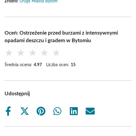
Źródło:
Urząd Miasta Bytom
Oceń: Ostrzeżenie przed burzami z intensywnymi
opadami deszczu i gradem w Bytomiu
★
★
★
★
★
Średnia ocena:
4.97
Liczba ocen:
15
Udostępnij
Share
Share
Share
Share
Share
Share
on
on
on
on
on
on
Facebook
X
Pinterest
WhatsApp
LinkedIn
Email
(Twitter)