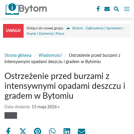
Przejdź
M
do
treści
Dołącz do nowej grupy
Bytom - Ogłoszenia | Sprzedam |
UWAGA!
Kupię | Zamienię | Praca
Strona główna
/
Wiadomości
/
Ostrzeżenie przed burzami z
intensywnymi opadami deszczu i gradem w Bytomiu
Ostrzeżenie przed burzami z
intensywnymi opadami deszczu i
gradem w Bytomiu
Data dodania:
15 maja 2026 r.
Share
Share
Share
Share
Share
Share