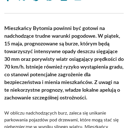
on
on
on
on
on
on
Facebook
X
Pinterest
WhatsApp
LinkedIn
Email
(Twitter)
Mieszkańcy Bytomia powinni być gotowi na
nadchodzące trudne warunki pogodowe. W piątek,
15 maja, prognozowane są burze, którym będą
towarzyszyć intensywne opady deszczu sięgające
30 mm oraz porywisty wiatr osiągający prędkości do
70 km/h. Istnieje również ryzyko wystąpienia gradu,
co stanowi potencjalne zagrożenie dla
bezpieczeństwa i mienia mieszkańców. Z uwagi na
te niekorzystne prognozy, władze lokalne apelują o
zachowanie szczególnej ostrożności.
W obliczu nadchodzących burz, zaleca się unikanie
parkowania pojazdów pod drzewami, które mogą stać się
niebezpieczne w wyniku silnego wiatru. Mieszkańcy