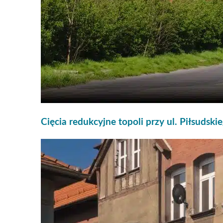
Cięcia redukcyjne topoli przy ul. Piłsudski