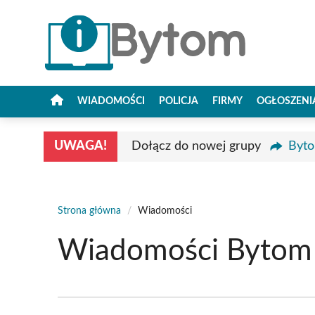
Przejdź
do
treści
WIADOMOŚCI
POLICJA
FIRMY
OGŁOSZENI
UWAGA!
Dołącz do nowej grupy
Byto
Strona główna
/
Wiadomości
Wiadomości Bytom -