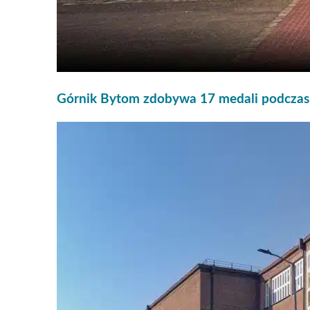
Górnik Bytom zdobywa 17 medali podczas M