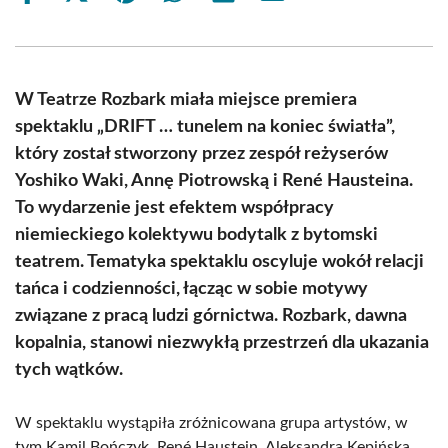
on
on
on
on
on
on
Facebook
X
Pinterest
WhatsApp
LinkedIn
Email
(Twitter)
W Teatrze Rozbark miała miejsce premiera
spektaklu „DRIFT … tunelem na koniec światła”,
który został stworzony przez zespół reżyserów
Yoshiko Waki, Annę Piotrowską i René Hausteina.
To wydarzenie jest efektem współpracy
niemieckiego kolektywu bodytalk z bytomski
teatrem. Tematyka spektaklu oscyluje wokół relacji
tańca i codzienności, łącząc w sobie motywy
związane z pracą ludzi górnictwa. Rozbark, dawna
kopalnia, stanowi niezwykłą przestrzeń dla ukazania
tych wątków.
W spektaklu wystąpiła zróżnicowana grupa artystów, w
tym Kamil Bończyk, René Haustein, Aleksandra Kępińska