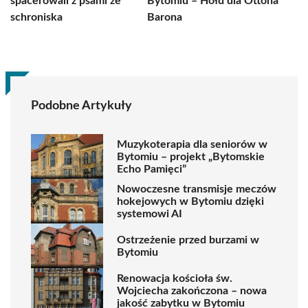
spacerowali z psami ze
Bytomiu – Hołd dla Ottona
schroniska
Barona
Podobne Artykuły
Muzykoterapia dla seniorów w
Bytomiu – projekt „Bytomskie
Echo Pamięci”
Nowoczesne transmisje meczów
hokejowych w Bytomiu dzięki
systemowi AI
Ostrzeżenie przed burzami w
Bytomiu
Renowacja kościoła św.
Wojciecha zakończona – nowa
jakość zabytku w Bytomiu