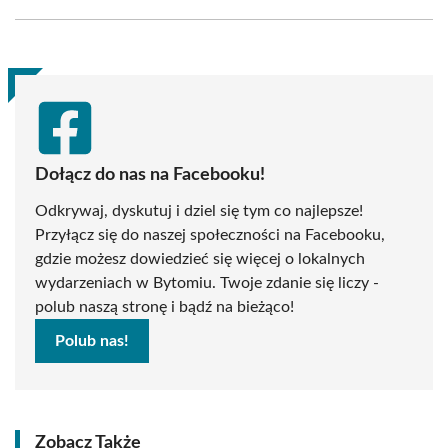
Facebook
X
Pinterest
WhatsApp
LinkedIn
Email
(Twitter)
Dołącz do nas na Facebooku!
Odkrywaj, dyskutuj i dziel się tym co najlepsze!
Przyłącz się do naszej społeczności na Facebooku,
gdzie możesz dowiedzieć się więcej o lokalnych
wydarzeniach w Bytomiu. Twoje zdanie się liczy -
polub naszą stronę i bądź na bieżąco!
Polub nas!
Zobacz Także