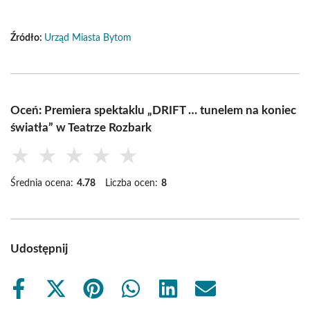
Źródło:
Urząd Miasta Bytom
Oceń: Premiera spektaklu „DRIFT … tunelem na koniec
światła” w Teatrze Rozbark
★
★
★
★
★
Średnia ocena:
4.78
Liczba ocen:
8
Udostępnij
Share
Share
Share
Share
Share
Share
on
on
on
on
on
on