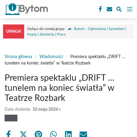
Przejdź
M
do
treści
Dołącz do nowej grupy
Bytom - Ogłoszenia | Sprzedam |
UWAGA!
Kupię | Zamienię | Praca
Strona główna
/
Wiadomości
/
Premiera spektaklu „DRIFT …
tunelem na koniec światła” w Teatrze Rozbark
Premiera spektaklu „DRIFT …
tunelem na koniec światła” w
Teatrze Rozbark
Data dodania:
10 maja 2026 r.
Share
Share
Share
Share
Share
Share