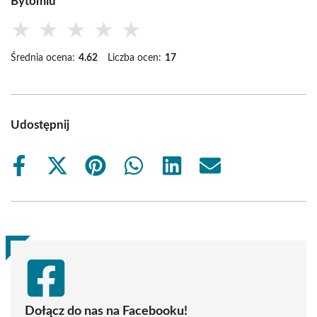
Bytomiu
★
★
★
★
★
Średnia ocena:
4.62
Liczba ocen:
17
Udostępnij
Share
Share
Share
Share
Share
Share
on
on
on
on
on
on
Facebook
X
Pinterest
WhatsApp
LinkedIn
Email
(Twitter)
Dołącz do nas na Facebooku!