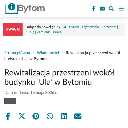
Przejdź
M
do
treści
Dołącz do nowej grupy
Bytom - Ogłoszenia | Sprzedam |
UWAGA!
Kupię | Zamienię | Praca
Strona główna
/
Wiadomości
/
Rewitalizacja przestrzeni wokół
budynku 'Ula’ w Bytomiu
Rewitalizacja przestrzeni wokół
budynku 'Ula’ w Bytomiu
Data dodania:
15 maja 2026 r.
Share
Share
Share
Share
Share
Share
on
on
on
on
on
on
Facebook
X
Pinterest
WhatsApp
LinkedIn
Email