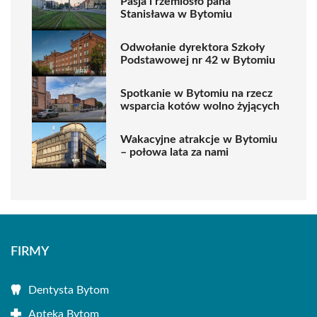
Pasja i rzemiosło pana
Stanisława w Bytomiu
Odwołanie dyrektora Szkoły
Podstawowej nr 42 w Bytomiu
Spotkanie w Bytomiu na rzecz
wsparcia kotów wolno żyjących
Wakacyjne atrakcje w Bytomiu
– połowa lata za nami
FIRMY
Dentysta Bytom
Apteka Bytom