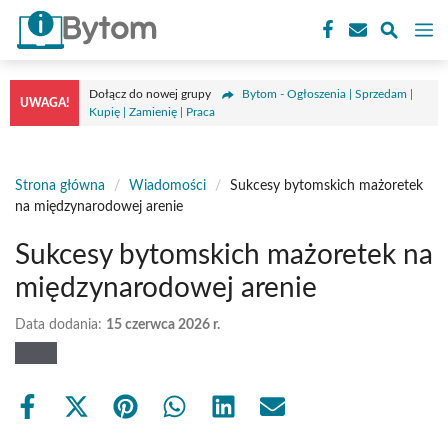
Przejdź
M
do
treści
Dołącz do nowej grupy
Bytom - Ogłoszenia | Sprzedam |
UWAGA!
Kupię | Zamienię | Praca
Strona główna
/
Wiadomości
/
Sukcesy bytomskich mażoretek
na międzynarodowej arenie
Sukcesy bytomskich mażoretek na
międzynarodowej arenie
Data dodania:
15 czerwca 2026 r.
Share
Share
Share
Share
Share
Share
on
on
on
on
on
on
Facebook
X
Pinterest
WhatsApp
LinkedIn
Email