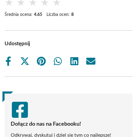
★
★
★
★
★
Średnia ocena:
4.65
Liczba ocen:
8
Udostępnij
Share
Share
Share
Share
Share
Share
on
on
on
on
on
on
Facebook
X
Pinterest
WhatsApp
LinkedIn
Email
(Twitter)
Dołącz do nas na Facebooku!
Odkrywaj, dyskutuj i dziel się tym co najlepsze!