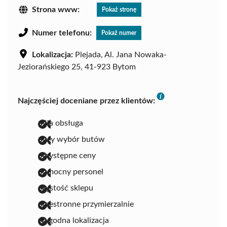
Strona www:
Pokaż stronę
Numer telefonu:
Pokaż numer
Lokalizacja:
Plejada, Al. Jana Nowaka-
Jeziorańskiego 25, 41-923 Bytom
Najczęściej doceniane przez klientów:
miła obsługa
duży wybór butów
przystępne ceny
pomocny personel
czystość sklepu
przestronne przymierzalnie
wygodna lokalizacja