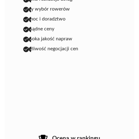
duży wybór rowerów
pomoc i doradztwo
rozsądne ceny
wysoka jakość napraw
możliwość negocjacji cen
Ocena w rankingu