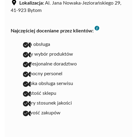
Lokalizacja:
Al. Jana Nowaka-Jeziorańskiego 29,
41-923 Bytom
Najczęściej doceniane przez klientów:
miła obsługa
duży wybór produktów
profesjonalne doradztwo
pomocny personel
szybka obsługa serwisu
czystość sklepu
dobry stosunek jakości
łatwość zakupów