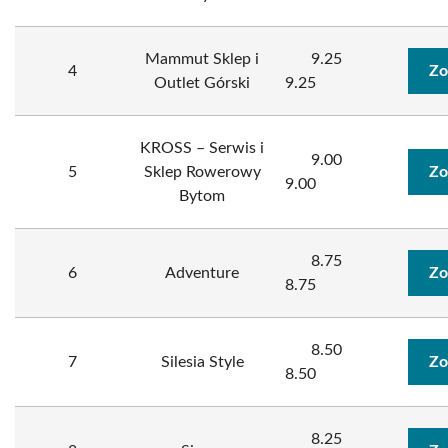
Mammut Sklep i
9.25
4
Zo
Outlet Górski
9.25
KROSS – Serwis i
9.00
5
Sklep Rowerowy
Zo
9.00
Bytom
8.75
6
Adventure
Zo
8.75
8.50
7
Silesia Style
Zo
8.50
8.25