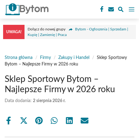
Przejdź
M
do
treści
Dołącz do nowej grupy
Bytom - Ogłoszenia | Sprzedam |
UWAGA!
Kupię | Zamienię | Praca
Strona główna
/
Firmy
/
Zakupy i Handel
/
Sklep Sportowy
Bytom – Najlepsze Firmy w 2026 roku
Sklep Sportowy Bytom –
Najlepsze Firmy w 2026 roku
Data dodania:
2 sierpnia 2026 r.
Share
Share
Share
Share
Share
Share
on
on
on
on
on
on
Facebook
X
Pinterest
WhatsApp
LinkedIn
Email
(Twitter)