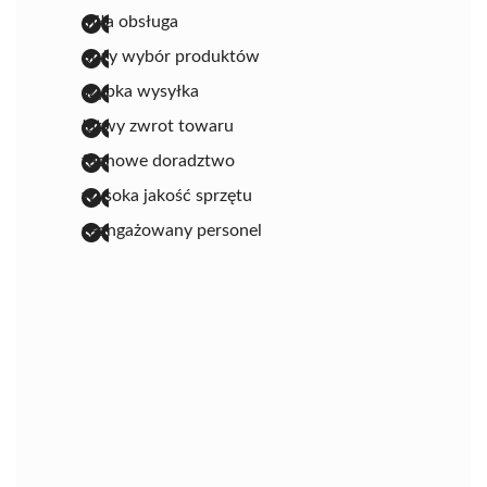
miła obsługa
duży wybór produktów
szybka wysyłka
łatwy zwrot towaru
fachowe doradztwo
wysoka jakość sprzętu
zaangażowany personel