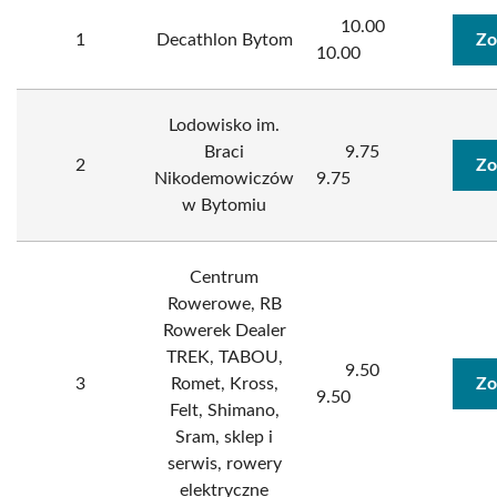
10.00
1
Decathlon Bytom
Zo
10.00
Lodowisko im.
Braci
9.75
2
Zo
Nikodemowiczów
9.75
w Bytomiu
Centrum
Rowerowe, RB
Rowerek Dealer
TREK, TABOU,
9.50
3
Romet, Kross,
Zo
9.50
Felt, Shimano,
Sram, sklep i
serwis, rowery
elektryczne