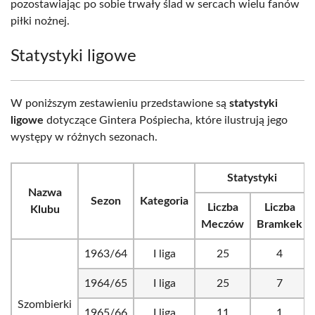
pozostawiając po sobie trwały ślad w sercach wielu fanów
piłki nożnej.
Statystyki ligowe
W poniższym zestawieniu przedstawione są
statystyki
ligowe
dotyczące Gintera Pośpiecha, które ilustrują jego
występy w różnych sezonach.
Statystyki
Nazwa
Sezon
Kategoria
Liczba
Liczba
Klubu
Meczów
Bramkek
1963/64
I liga
25
4
1964/65
I liga
25
7
Szombierki
1965/66
I liga
11
1