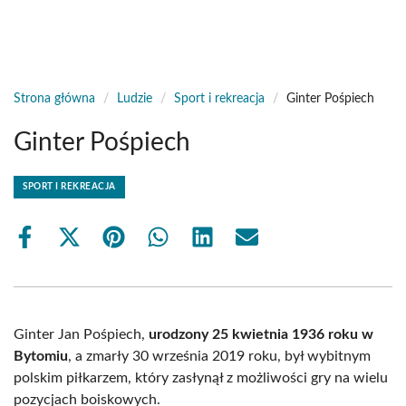
Strona główna
/
Ludzie
/
Sport i rekreacja
/
Ginter Pośpiech
Ginter Pośpiech
SPORT I REKREACJA
Share
Share
Share
Share
Share
Share
on
on
on
on
on
on
Facebook
X
Pinterest
WhatsApp
LinkedIn
Email
(Twitter)
Ginter Jan Pośpiech,
urodzony 25 kwietnia 1936 roku w
Bytomiu
, a zmarły 30 września 2019 roku, był wybitnym
polskim piłkarzem, który zasłynął z możliwości gry na wielu
pozycjach boiskowych.