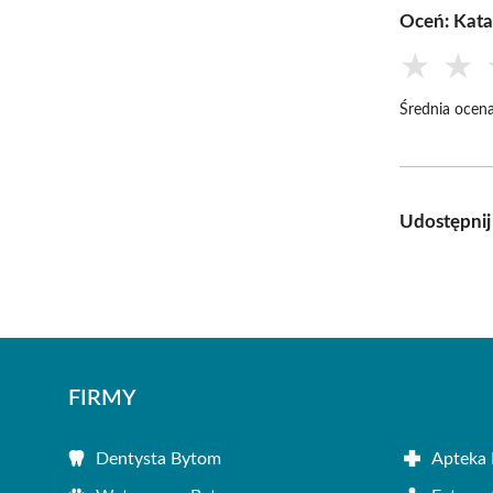
Oceń: Kata
★
★
Średnia ocena
Udostępnij
FIRMY
Dentysta Bytom
Apteka