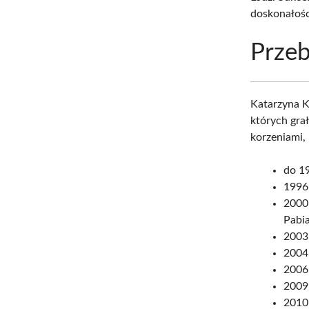
doskonałoś
Przeb
Katarzyna K
których gra
korzeniami,
do 1
1996
2000
Pabia
2003
2004
2006
2009
2010