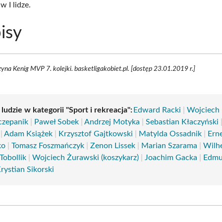
w I lidze.
isy
yna Kenig MVP 7. kolejki. basketligakobiet.pl. [dostęp 23.01.2019 r.]
 ludzie w kategorii "Sport i rekreacja":
Edward Racki
|
Wojciech
czepanik
|
Paweł Sobek
|
Andrzej Motyka
|
Sebastian Kłaczyński
|
Adam Książek
|
Krzysztof Gajtkowski
|
Matylda Ossadnik
|
Ern
ko
|
Tomasz Foszmańczyk
|
Zenon Lissek
|
Marian Szarama
|
Wilh
Tobollik
|
Wojciech Żurawski (koszykarz)
|
Joachim Gacka
|
Edm
rystian Sikorski