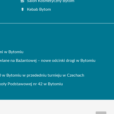
Salon Kosmetyczny Bytom
Kebab Bytom
ami w Bytomiu
wlane na Bażantowej – nowe odcinki drogi w Bytomiu
0 w Bytomiu w przededniu turnieju w Czechach
koły Podstawowej nr 42 w Bytomiu