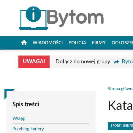
Przejdź
do
treści
WIADOMOŚCI
POLICJA
FIRMY
OGŁOSZE
UWAGA!
Dołącz do nowej grupy
Byto
Strona główn
Kata
Spis treści
Wstęp
SPORT I REKR
Przebieg kariery