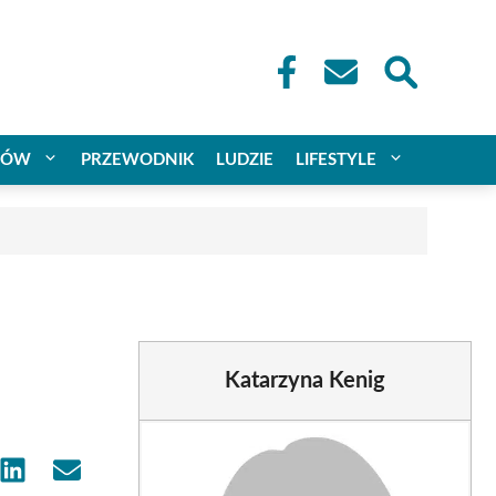
CÓW
PRZEWODNIK
LUDZIE
LIFESTYLE
Katarzyna Kenig
e
Share
Share
on
on