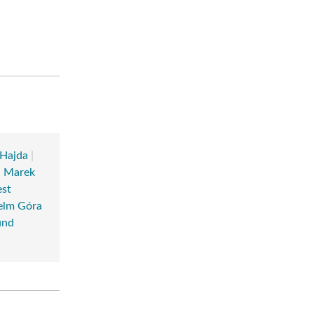
 Hajda
|
|
Marek
est
elm Góra
und