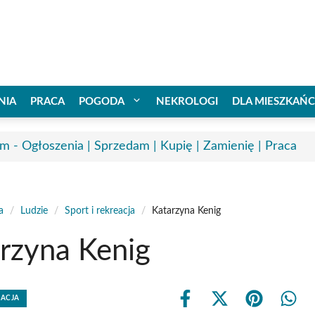
NIA
PRACA
POGODA
NEKROLOGI
DLA MIESZKAŃ
m - Ogłoszenia | Sprzedam | Kupię | Zamienię | Praca
a
/
Ludzie
/
Sport i rekreacja
/
Katarzyna Kenig
rzyna Kenig
EACJA
Share
Share
Share
Shar
on
on
on
on