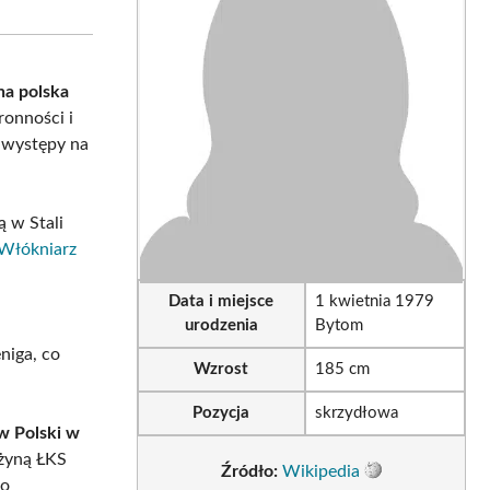
sApp
LinkedIn
Email
na polska
ronności i
 występy na
 w Stali
Włókniarz
Data i miejsce
1 kwietnia 1979
urodzenia
Bytom
eniga, co
Wzrost
185 cm
Pozycja
skrzydłowa
w Polski w
użyną ŁKS
Źródło:
Wikipedia
do