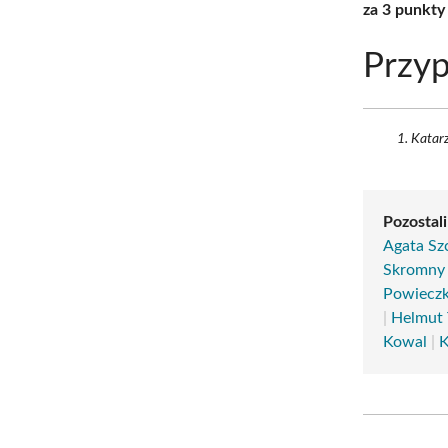
za 3 punkty
Przyp
Katarz
Pozostali
Agata Sz
Skromny
Powiecz
|
Helmut 
Kowal
|
K