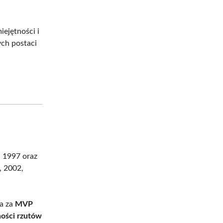
ejętności i
ych postaci
 1997 oraz
, 2002,
na za
MVP
ności rzutów