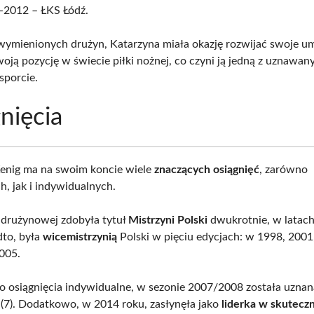
-2012 – ŁKS Łódź.
wymienionych drużyn, Katarzyna miała okazję rozwijać swoje umi
oją pozycję w świecie piłki nożnej, co czyni ją jedną z uznawan
sporcie.
nięcia
enig ma na swoim koncie wiele
znaczących osiągnięć
, zarówno
, jak i indywidualnych.
 drużynowej zdobyła tytuł
Mistrzyni Polski
dwukrotnie, w latach
to, była
wicemistrzynią
Polski w pięciu edycjach: w 1998, 2001
005.
i o osiągnięcia indywidualne, w sezonie 2007/2008 została uzna
(7). Dodatkowo, w 2014 roku, zasłynęła jako
liderka w skutecz