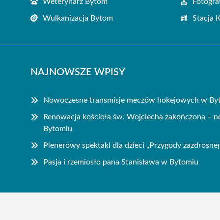
Weterynarz Bytom
Fotogra
Wulkanizacja Bytom
Stacja 
NAJNOWSZE WPISY
Nowoczesne transmisje meczów hokejowych w Byto
Renowacja kościoła św. Wojciecha zakończona – n
Bytomiu
Plenerowy spektakl dla dzieci „Przygody zazdrosne
Pasja i rzemiosło pana Stanisława w Bytomiu