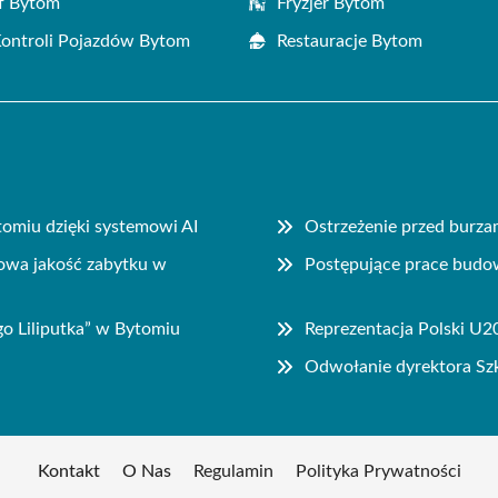
f Bytom
Fryzjer Bytom
Kontroli Pojazdów Bytom
Restauracje Bytom
miu dzięki systemowi AI
Ostrzeżenie przed burz
owa jakość zabytku w
Postępujące prace budo
go Liliputka” w Bytomiu
Reprezentacja Polski U2
Odwołanie dyrektora Sz
Kontakt
O Nas
Regulamin
Polityka Prywatności