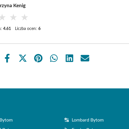
rzyna Kenig
★
★
★
:
4.61
Liczba ocen:
6
Share
Share
Share
Share
Share
Share
on
on
on
on
on
on
Facebook
X
Pinterest
WhatsApp
LinkedIn
Email
(Twitter)
 Bytom
Lombard Bytom