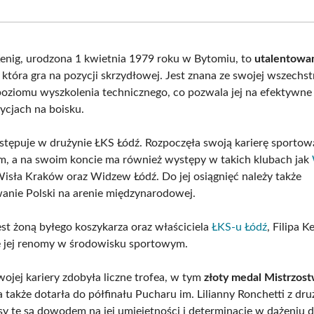
Facebook
X
Pinterest
What
(Twitter)
enig, urodzona 1 kwietnia 1979 roku w Bytomiu, to
utalentowa
, która gra na pozycji skrzydłowej. Jest znana ze swojej wszechst
oziomu wyszkolenia technicznego, co pozwala jej na efektywne
ycjach na boisku.
tępuje w drużynie ŁKS Łódź. Rozpoczęła swoją karierę sportową
, a na swoim koncie ma również występy w takich klubach jak
Wisła Kraków oraz Widzew Łódź. Do jej osiągnięć należy także
anie Polski na arenie międzynarodowej.
est żoną byłego koszykarza oraz właściciela
ŁKS-u Łódź
, Filipa K
e jej renomy w środowisku sportowym.
wojej kariery zdobyła liczne trofea, w tym
złoty medal Mistrzost
 a także dotarła do półfinału Pucharu im. Lilianny Ronchetti z dr
sy te są dowodem na jej umiejętności i determinację w dążeniu 