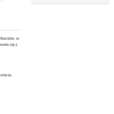
łkarskie, w
wała się z
niarza