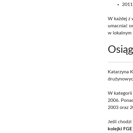
2011
W każdej z 
umacniać sw
w lokalnym 
Osiąg
Katarzyna K
drużynowych
W kategorii
2006. Ponad
2003 oraz 2
Jeśli chodz
kolejki FGE