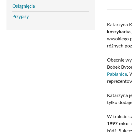
Osiągnięcia
Przypisy
Katarzyna K
koszykarka
wysokiego p
różnych poz
Obecnie wys
Bobek Bytom
Pabianice
, 
reprezentow
Katarzyna j
tylko dodaj
W trakcie s
1997 roku
,
Łódź. Sukce