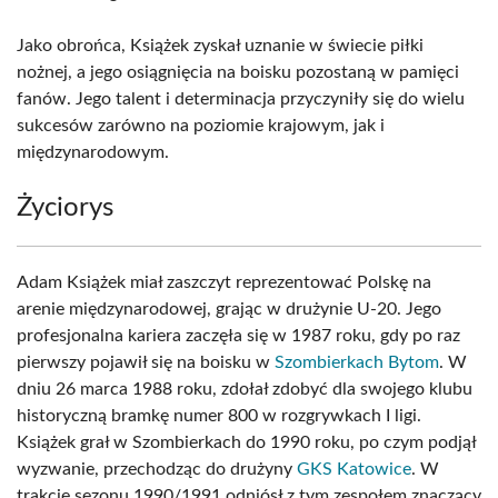
Jako obrońca, Książek zyskał uznanie w świecie piłki
nożnej, a jego osiągnięcia na boisku pozostaną w pamięci
fanów. Jego talent i determinacja przyczyniły się do wielu
sukcesów zarówno na poziomie krajowym, jak i
międzynarodowym.
Życiorys
Adam Książek miał zaszczyt reprezentować Polskę na
arenie międzynarodowej, grając w drużynie U-20. Jego
profesjonalna kariera zaczęła się w 1987 roku, gdy po raz
pierwszy pojawił się na boisku w
Szombierkach Bytom
. W
dniu 26 marca 1988 roku, zdołał zdobyć dla swojego klubu
historyczną bramkę numer 800 w rozgrywkach I ligi.
Książek grał w Szombierkach do 1990 roku, po czym podjął
wyzwanie, przechodząc do drużyny
GKS Katowice
. W
trakcie sezonu 1990/1991 odniósł z tym zespołem znaczący