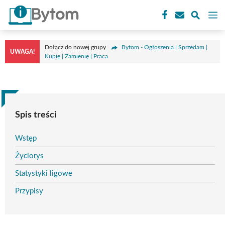
Przejdź
M
do
treści
Dołącz do nowej grupy
Bytom - Ogłoszenia | Sprzedam |
UWAGA!
Kupię | Zamienię | Praca
Spis treści
Wstęp
Życiorys
Statystyki ligowe
Przypisy