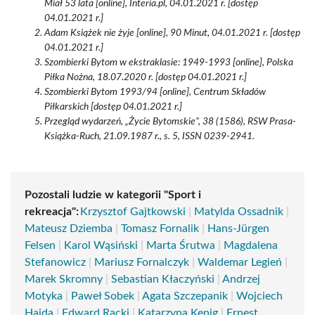
Miał 53 lata [online], Interia.pl, 04.01.2021 r. [dostęp
04.01.2021 r.]
Adam Książek nie żyje [online], 90 Minut, 04.01.2021 r. [dostęp
04.01.2021 r.]
Szombierki Bytom w ekstraklasie: 1949-1993 [online], Polska
Piłka Nożna, 18.07.2020 r. [dostęp 04.01.2021 r.]
Szombierki Bytom 1993/94 [online], Centrum Składów
Piłkarskich [dostęp 04.01.2021 r.]
Przegląd wydarzeń, „Życie Bytomskie”, 38 (1586), RSW Prasa-
Książka-Ruch, 21.09.1987 r., s. 5, ISSN 0239-2941.
Pozostali ludzie w kategorii "Sport i
rekreacja":
Krzysztof Gajtkowski
|
Matylda Ossadnik
|
Mateusz Dziemba
|
Tomasz Fornalik
|
Hans-Jürgen
Felsen
|
Karol Wąsiński
|
Marta Śrutwa
|
Magdalena
Stefanowicz
|
Mariusz Fornalczyk
|
Waldemar Legień
|
Marek Skromny
|
Sebastian Kłaczyński
|
Andrzej
Motyka
|
Paweł Sobek
|
Agata Szczepanik
|
Wojciech
Hajda
|
Edward Racki
|
Katarzyna Kenig
|
Ernest