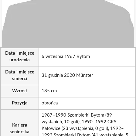
Data i miejsce
6 września 1967 Bytom
urodzenia
Data i miejsce
31 grudnia 2020 Münster
śmierci
Wzrost
185 cm
Pozycja
obrońca
1987–1990 Szombierki Bytom (89
wystąpień, 10 goli), 1990–1992 GKS
Kariera
Katowice (23 wystąpienia, 0 goli), 1992–
seniorska
1993 Szombierki Bytom (41 wystąpienie, 5