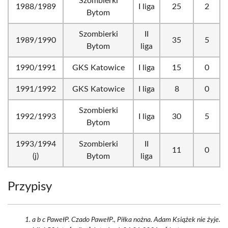
Szombierki
1988/1989
I liga
25
2
Bytom
Szombierki
II
1989/1990
35
5
Bytom
liga
1990/1991
GKS Katowice
I liga
15
0
1991/1992
GKS Katowice
I liga
8
0
Szombierki
1992/1993
I liga
30
5
Bytom
1993/1994
Szombierki
II
11
0
(j)
Bytom
liga
Przypisy
a b c PawełP. Czado PawełP., Piłka nożna. Adam Książek nie żyje.