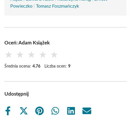
Powieczko
|
Tomasz Foszmańczyk
Oceń: Adam Książek
★
★
★
★
★
Średnia ocena:
4.76
Liczba ocen:
9
Udostępnij
Share
Share
Share
Share
Share
Share
on
on
on
on
on
on
Facebook
X
Pinterest
WhatsApp
LinkedIn
Email
(Twitter)