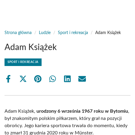
Strona główna
/
Ludzie
/
Sport i rekreacja
/
Adam Książek
Adam Książek
SPORT I REKREACJA
Share
Share
Share
Share
Share
Share
on
on
on
on
on
on
Facebook
X
Pinterest
WhatsApp
LinkedIn
Email
(Twitter)
Adam Książek,
urodzony 6 września 1967 roku w Bytomiu
,
był znakomitym polskim piłkarzem, który grał na pozycji
obrońcy. Jego kariera sportowa trwała do momentu, kiedy
to zmarł 31 grudnia 2020 roku w Münster.