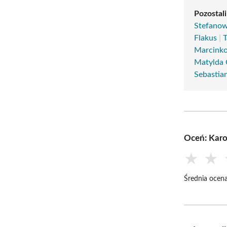
Pozostali
Stefanow
Flakus
|
T
Marcink
Matylda 
Sebastia
Oceń: Karo
★
★
Średnia ocena