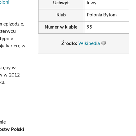
olonii
Uchwyt
lewy
Klub
Polonia Bytom
m epizodzie,
Numer w klubie
95
czerwcu
stępnie
Źródło:
Wikipedia
ją karierę w
stępy w
rów w 2012
ku.
mie
ostw Polski