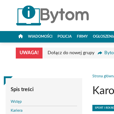
Przejdź
do
treści
WIADOMOŚCI
POLICJA
FIRMY
OGŁOSZENI
UWAGA!
Dołącz do nowej grupy
Byto
Strona główn
Karo
Spis treści
Wstęp
SPORT I REKR
Kariera