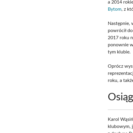
a 2014 roki
Bytom
, z k
Następnie, 
powrócił do
2017 roku n
ponownie wr
tym klubie.
Oprócz wyst
reprezentac
roku, a takż
Osiąg
Karol Wąsiń
klubowym, j