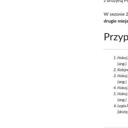
z drużyną P
W sezonie 2
drugie miej
Przyp
Hokej.
(ang.)
Kolejn
Hokej.
(ang.)
Hokej.
Hokej.
(ang.)
Legia.
[dostę