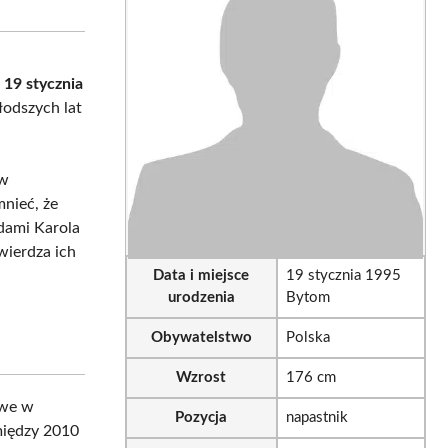
sApp
LinkedIn
Email
ę
19 stycznia
łodszych lat
w
nieć, że
adami Karola
wierdza ich
Data i miejsce
19 stycznia 1995
urodzenia
Bytom
Obywatelstwo
Polska
Wzrost
176 cm
owe w
Pozycja
napastnik
między 2010