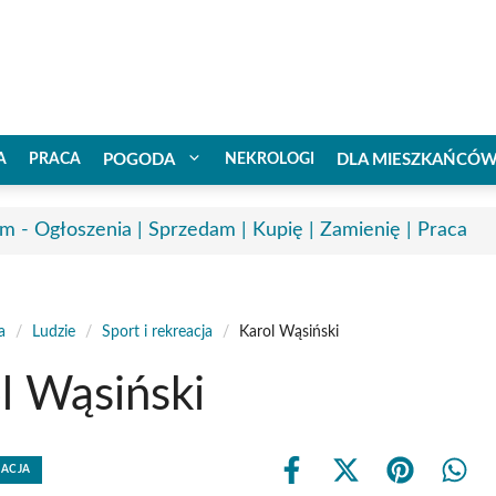
A
PRACA
POGODA
NEKROLOGI
DLA MIESZKAŃCÓ
m - Ogłoszenia | Sprzedam | Kupię | Zamienię | Praca
a
/
Ludzie
/
Sport i rekreacja
/
Karol Wąsiński
l Wąsiński
EACJA
Share
Share
Share
Shar
on
on
on
on