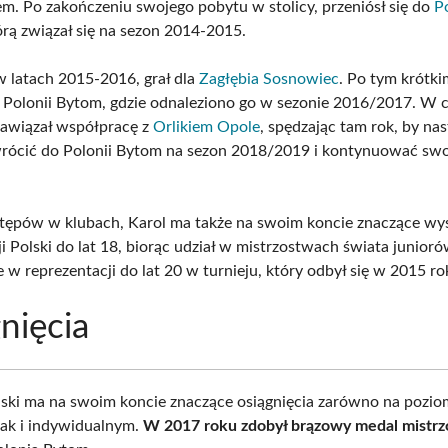
em. Po zakończeniu swojego pobytu w stolicy, przeniósł się do
P
tórą związał się na sezon 2014-2015.
w latach 2015-2016, grał dla
Zagłębia Sosnowiec
. Po tym krótki
 Polonii Bytom, gdzie odnaleziono go w sezonie 2016/2017. W 
awiązał współpracę z
Orlikiem Opole
, spędzając tam rok, by na
ócić do Polonii Bytom na sezon 2018/2019 i kontynuować swo
ępów w klubach, Karol ma także na swoim koncie znaczące wy
ji Polski do lat 18, biorąc udział w mistrzostwach świata junio
e w reprezentacji do lat 20 w turnieju, który odbył się w 2015 ro
nięcia
ski ma na swoim koncie znaczące osiągnięcia zarówno na pozio
ak i indywidualnym.
W 2017 roku zdobył brązowy medal mistrz