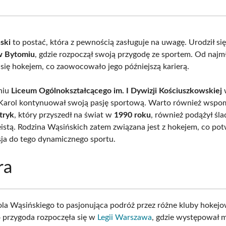
Facebook
X
Pinterest
What
(Twitter)
ski
to postać, która z pewnością zasługuje na uwagę. Urodził si
w Bytomiu
, gdzie rozpoczął swoją przygodę ze sportem. Od najm
 się hokejem, co zaowocowało jego późniejszą karierą.
niu
Liceum Ogólnokształcącego im. I Dywizji Kościuszkowskiej
 Karol kontynuował swoją pasję sportową. Warto również wspom
tryk
, który przyszedł na świat w
1990 roku
, również podążył śl
keistą. Rodzina Wąsińskich zatem związana jest z hokejem, co pot
ja do tego dynamicznego sportu.
ra
ola Wąsińskiego to pasjonująca podróż przez różne kluby hokej
o przygoda rozpoczęła się w
Legii Warszawa
, gdzie występował 