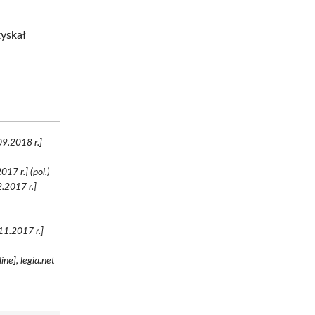
yskał
.
09.2018 r.]
17 r.] (pol.)
2.2017 r.]
)
11.2017 r.]
ne], legia.net