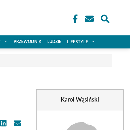
W
PRZEWODNIK
LUDZIE
LIFESTYLE
Karol Wąsiński
e
Share
Share
on
on