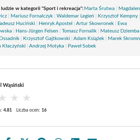
 ludzie w kategorii "Sport i rekreacja":
Marta Śrutwa
|
Magdalen
icz
|
Mariusz Fornalczyk
|
Waldemar Legień
|
Krzysztof Kempny
adeusz Huciński
|
Henryk Apostel
|
Artur Skowronek
|
Ewa
owska
|
Hans-Jürgen Felsen
|
Tomasz Fornalik
|
Mateusz Dziemba
Ossadnik
|
Krzysztof Gajtkowski
|
Adam Książek
|
Marek Skromn
n Kłaczyński
|
Andrzej Motyka
|
Paweł Sobek
l Wąsiński
★
★
★
:
4.81
Liczba ocen:
16