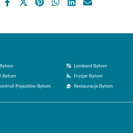
Share
Share
Share
Share
Share
Share
on
on
on
on
on
on
Facebook
X
Pinterest
WhatsApp
LinkedIn
Email
(Twitter)
 Bytom
Lombard Bytom
f Bytom
Fryzjer Bytom
Kontroli Pojazdów Bytom
Restauracje Bytom