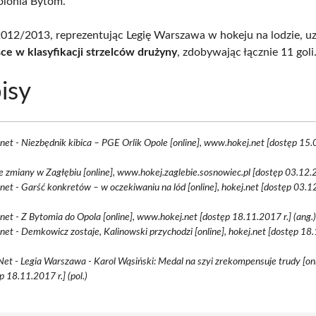
olonia Bytom.
012/2013, reprezentując Legię Warszawa w hokeju na lodzie, uz
sce w klasyfikacji strzelców drużyny
, zdobywając łącznie 11 goli
isy
net - Niezbędnik kibica – PGE Orlik Opole [online], www.hokej.net [dostęp 15.
e zmiany w Zagłębiu [online], www.hokej.zaglebie.sosnowiec.pl [dostęp 03.12.20
net - Garść konkretów – w oczekiwaniu na lód [online], hokej.net [dostęp 03.1
net - Z Bytomia do Opola [online], www.hokej.net [dostęp 18.11.2017 r.] (ang.
net - Demkowicz zostaje, Kalinowski przychodzi [online], hokej.net [dostęp 18.
Net - Legia Warszawa - Karol Wąsiński: Medal na szyi zrekompensuje trudy [onli
p 18.11.2017 r.] (pol.)