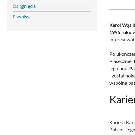
Osiągnięcia
Przypisy
Karol Wąsiń
1995 roku 
interesował
Po ukończe
Piasecznie,
jego brat
Pa
i został ho
wspólna pas
Karie
Kariera Kar
Polsce. Jeg