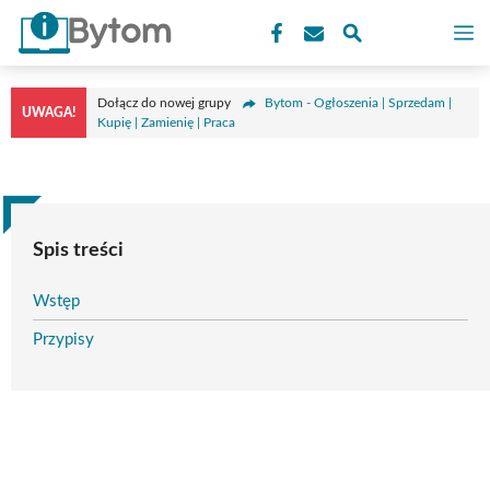
Przejdź
M
do
treści
Dołącz do nowej grupy
Bytom - Ogłoszenia | Sprzedam |
UWAGA!
Kupię | Zamienię | Praca
Spis treści
Wstęp
Przypisy