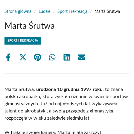
Strona główna
/
Ludzie
/
Sport i rekreacja
/
Marta Śrutwa
Marta Śrutwa
SPORT I REKREACJA
Share
Share
Share
Share
Share
Share
on
on
on
on
on
on
Facebook
X
Pinterest
WhatsApp
LinkedIn
Email
(Twitter)
Marta Śrutwa,
urodzona 10 grudnia 1997 roku
, to znana
polska akrobatka, która zyskała uznanie w świecie sportów
gimnastycznych. Już od najmłodszych lat wykazywała
talent do akrobatyki, a swoją przygodę z gimnastyką
rozpoczęła w wieku zaledwie siedmiu lat.
W trakcie swojej kariery, Marta miała zaszczyt