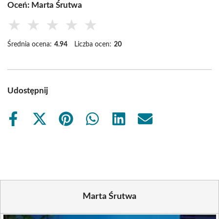
Oceń: Marta Śrutwa
★
★
★
★
★
Średnia ocena:
4.94
Liczba ocen:
20
Udostępnij
Share
Share
Share
Share
Share
Share
on
on
on
on
on
on
Facebook
X
Pinterest
WhatsApp
LinkedIn
Email
(Twitter)
Marta Śrutwa