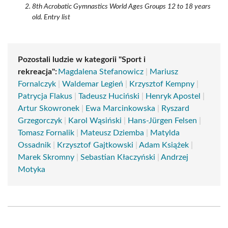
8th Acrobatic Gymnastics World Ages Groups 12 to 18 years
old. Entry list
Pozostali ludzie w kategorii "Sport i
rekreacja":
Magdalena Stefanowicz
|
Mariusz
Fornalczyk
|
Waldemar Legień
|
Krzysztof Kempny
|
Patrycja Flakus
|
Tadeusz Huciński
|
Henryk Apostel
|
Artur Skowronek
|
Ewa Marcinkowska
|
Ryszard
Grzegorczyk
|
Karol Wąsiński
|
Hans-Jürgen Felsen
|
Tomasz Fornalik
|
Mateusz Dziemba
|
Matylda
Ossadnik
|
Krzysztof Gajtkowski
|
Adam Książek
|
Marek Skromny
|
Sebastian Kłaczyński
|
Andrzej
Motyka