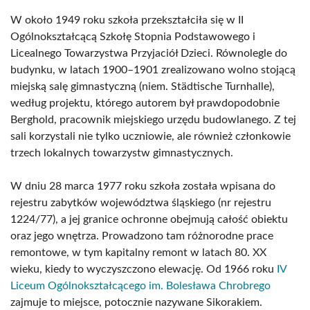
W około 1949 roku szkoła przekształciła się w II
Ogólnokształcącą Szkołę Stopnia Podstawowego i
Licealnego Towarzystwa Przyjaciół Dzieci. Równolegle do
budynku, w latach 1900–1901 zrealizowano wolno stojącą
miejską salę gimnastyczną (niem. Städtische Turnhalle),
według projektu, którego autorem był prawdopodobnie
Berghold, pracownik miejskiego urzędu budowlanego. Z tej
sali korzystali nie tylko uczniowie, ale również członkowie
trzech lokalnych towarzystw gimnastycznych.
W dniu 28 marca 1977 roku szkoła została wpisana do
rejestru zabytków województwa śląskiego (nr rejestru
1224/77), a jej granice ochronne obejmują całość obiektu
oraz jego wnętrza. Prowadzono tam różnorodne prace
remontowe, w tym kapitalny remont w latach 80. XX
wieku, kiedy to wyczyszczono elewację. Od 1966 roku
IV
Liceum Ogólnokształcącego im. Bolesława Chrobrego
zajmuje to miejsce, potocznie nazywane Sikorakiem.