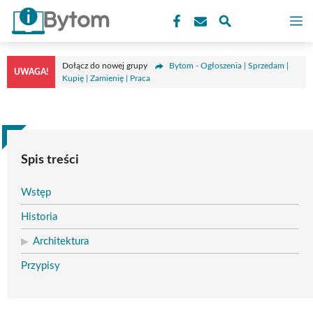
Przejdź
M
do
treści
Dołącz do nowej grupy
Bytom - Ogłoszenia | Sprzedam |
UWAGA!
Kupię | Zamienię | Praca
Spis treści
Wstęp
Historia
Architektura
Przypisy