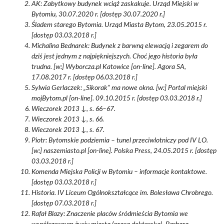
AK: Zabytkowy budynek wciąż zaskakuje. Urząd Miejski w
Bytomiu, 30.07.2020 r. [dostęp 30.07.2020 r.]
Śladem starego Bytomia. Urząd Miasta Bytom, 23.05.2015 r.
[dostęp 03.03.2018 r.]
Michalina Bednarek: Budynek z barwną elewacją i zegarem do
dziś jest jednym z najpiękniejszych. Choć jego historia była
trudna. [w:] Wyborcza.pl Katowice [on-line]. Agora SA,
17.08.2017 r. [dostęp 06.03.2018 r.]
Sylwia Gerlaczek: „Sikorak” ma nowe okna. [w:] Portal miejski
mojBytom.pl [on-line]. 09.10.2015 r. [dostęp 03.03.2018 r.]
Wieczorek 2013 ↓, s. 66–67.
Wieczorek 2013 ↓, s. 66.
Wieczorek 2013 ↓, s. 67.
Piotr: Bytomskie podziemia – tunel przeciwlotniczy pod IV LO.
[w:] naszemiasto.pl [on-line]. Polska Press, 24.05.2015 r. [dostęp
03.03.2018 r.]
Komenda Miejska Policji w Bytomiu – informacje kontaktowe.
[dostęp 03.03.2018 r.]
Historia. IV Liceum Ogólnokształcące im. Bolesława Chrobrego.
[dostęp 07.03.2018 r.]
Rafał Blazy: Znaczenie placów śródmieścia Bytomia we