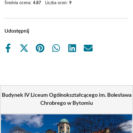
Średnia ocena:
4.87
Liczba ocen:
9
Udostępnij
Share
Share
Share
Share
Share
Share
on
on
on
on
on
on
Facebook
X
Pinterest
WhatsApp
LinkedIn
Email
(Twitter)
Budynek IV Liceum Ogólnokształcącego im. Bolesława
Chrobrego w Bytomiu