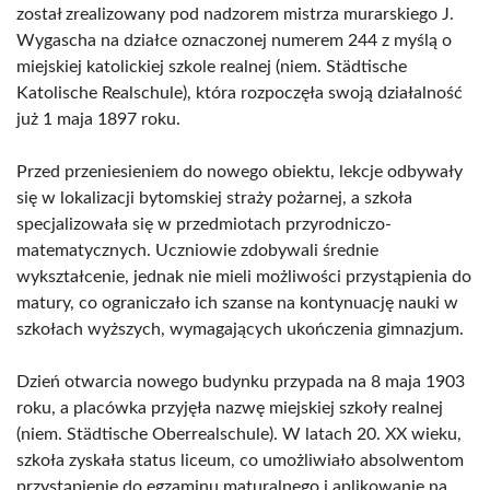
został zrealizowany pod nadzorem mistrza murarskiego J.
Wygascha na działce oznaczonej numerem 244 z myślą o
miejskiej katolickiej szkole realnej (niem. Städtische
Katolische Realschule), która rozpoczęła swoją działalność
już 1 maja 1897 roku.
Przed przeniesieniem do nowego obiektu, lekcje odbywały
się w lokalizacji bytomskiej straży pożarnej, a szkoła
specjalizowała się w przedmiotach przyrodniczo-
matematycznych. Uczniowie zdobywali średnie
wykształcenie, jednak nie mieli możliwości przystąpienia do
matury, co ograniczało ich szanse na kontynuację nauki w
szkołach wyższych, wymagających ukończenia gimnazjum.
Dzień otwarcia nowego budynku przypada na 8 maja 1903
roku, a placówka przyjęła nazwę miejskiej szkoły realnej
(niem. Städtische Oberrealschule). W latach 20. XX wieku,
szkoła zyskała status liceum, co umożliwiało absolwentom
przystąpienie do egzaminu maturalnego i aplikowanie na