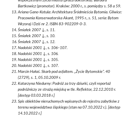
współczesnym życiu miasta (praca doktorska). Barbara
Bartkowicz (promotor). Kraków: 2000 r., s. pomiędzy s. 58 a 59.
Ariana Gano-Kotula: Architektura Śródmieścia Bytomia. Gliwice:
Pracownia Konserwatorska Akant, 1995 r., s. 51, seria: Bytom
Wczoraj i Dziś nr 2. ISBN 83-902209-0-3.
Śmiałek 2007 ↓, s. 11.
Śmiałek 2007 ↓, s. 10.
Śmiałek 2007 ↓, s. 12.
Nadolski 2001 ↓, s. 106–107.
Nadolski 2001 ↓, s. 106.
Nadolski 2001 ↓, s. 105.
Nadolski 2001 ↓, s. 107.
Marcin Hałaś. Skarb pod asfaltem. „Życie Bytomskie”. 40
(2729), s. 1, 05.10.2009 r.
Katarzyna Niedurny: Podróż za trzy dziurki, czyli reportaż
podróżniczy ze strażą miejską w tle. Reflektor, 22.12.2010 r.
[dostęp 03.03.2018 r.]
Spis obiektów nieruchomych wpisanych do rejestru zabytków z
terenu województwa śląskiego (stan na 07.10.2022 r.). [dostęp
14.10.2022 r.]