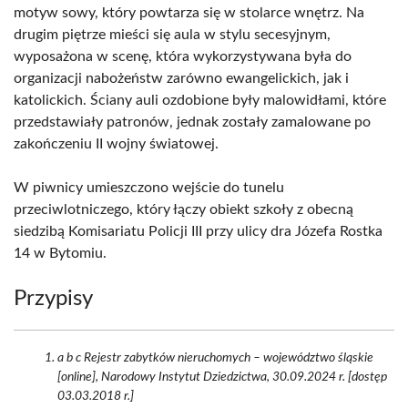
motyw sowy, który powtarza się w stolarce wnętrz. Na
drugim piętrze mieści się aula w stylu secesyjnym,
wyposażona w scenę, która wykorzystywana była do
organizacji nabożeństw zarówno ewangelickich, jak i
katolickich. Ściany auli ozdobione były malowidłami, które
przedstawiały patronów, jednak zostały zamalowane po
zakończeniu II wojny światowej.
W piwnicy umieszczono wejście do tunelu
przeciwlotniczego, który łączy obiekt szkoły z obecną
siedzibą Komisariatu Policji III przy ulicy dra Józefa Rostka
14 w Bytomiu.
Przypisy
a b c Rejestr zabytków nieruchomych – województwo śląskie
[online], Narodowy Instytut Dziedzictwa, 30.09.2024 r. [dostęp
03.03.2018 r.]