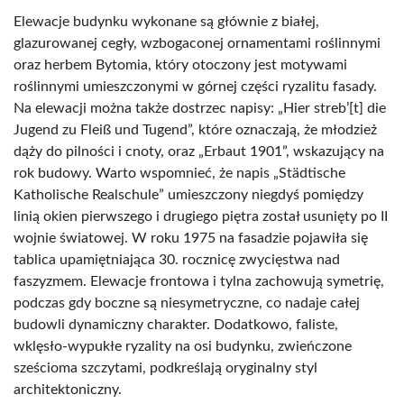
Elewacje budynku wykonane są głównie z białej,
glazurowanej cegły, wzbogaconej ornamentami roślinnymi
oraz herbem Bytomia, który otoczony jest motywami
roślinnymi umieszczonymi w górnej części ryzalitu fasady.
Na elewacji można także dostrzec napisy: „Hier streb’[t] die
Jugend zu Fleiß und Tugend”, które oznaczają, że młodzież
dąży do pilności i cnoty, oraz „Erbaut 1901”, wskazujący na
rok budowy. Warto wspomnieć, że napis „Städtische
Katholische Realschule” umieszczony niegdyś pomiędzy
linią okien pierwszego i drugiego piętra został usunięty po II
wojnie światowej. W roku 1975 na fasadzie pojawiła się
tablica upamiętniająca 30. rocznicę zwycięstwa nad
faszyzmem. Elewacje frontowa i tylna zachowują symetrię,
podczas gdy boczne są niesymetryczne, co nadaje całej
budowli dynamiczny charakter. Dodatkowo, faliste,
wklęsło-wypukłe ryzality na osi budynku, zwieńczone
sześcioma szczytami, podkreślają oryginalny styl
architektoniczny.