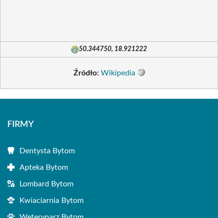
50.344750, 18.921222
Źródło:
Wikipedia
FIRMY
Dentysta Bytom
Apteka Bytom
Lombard Bytom
Kwiaciarnia Bytom
Weterynarz Bytom