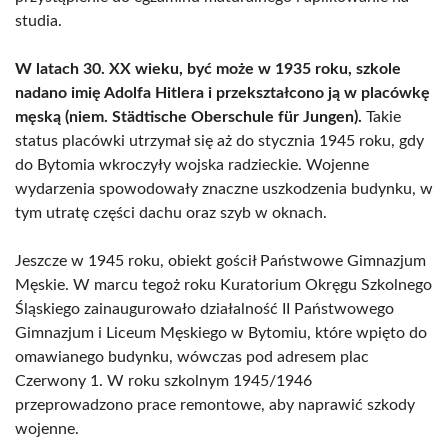
studia.
W latach 30. XX wieku, być może w 1935 roku, szkole
nadano imię Adolfa Hitlera i przekształcono ją w placówkę
męską (niem. Städtische Oberschule für Jungen).
Takie
status placówki utrzymał się aż do stycznia 1945 roku, gdy
do Bytomia wkroczyły wojska radzieckie. Wojenne
wydarzenia spowodowały znaczne uszkodzenia budynku, w
tym utratę części dachu oraz szyb w oknach.
Jeszcze w 1945 roku, obiekt gościł Państwowe Gimnazjum
Męskie. W marcu tegoż roku Kuratorium Okręgu Szkolnego
Śląskiego zainaugurowało działalność II Państwowego
Gimnazjum i Liceum Męskiego w Bytomiu, które wpięto do
omawianego budynku, wówczas pod adresem plac
Czerwony 1. W roku szkolnym 1945/1946
przeprowadzono prace remontowe, aby naprawić szkody
wojenne.