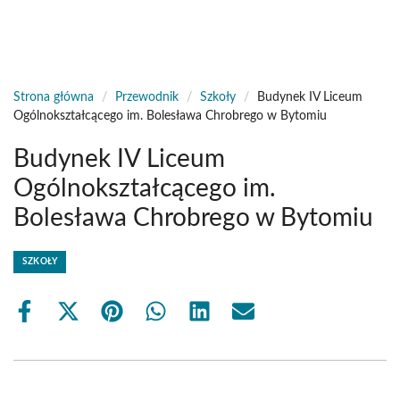
Strona główna
/
Przewodnik
/
Szkoły
/
Budynek IV Liceum
Ogólnokształcącego im. Bolesława Chrobrego w Bytomiu
Budynek IV Liceum
Ogólnokształcącego im.
Bolesława Chrobrego w Bytomiu
SZKOŁY
Share
Share
Share
Share
Share
Share
on
on
on
on
on
on
Facebook
X
Pinterest
WhatsApp
LinkedIn
Email
(Twitter)