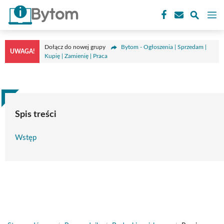
Przejdź
M
do
treści
Dołącz do nowej grupy
Bytom - Ogłoszenia | Sprzedam |
UWAGA!
Kupię | Zamienię | Praca
Spis treści
Wstęp