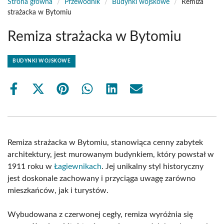
Strona główna
/
Przewodnik
/
Budynki wojskowe
/
Remiza
strażacka w Bytomiu
Remiza strażacka w Bytomiu
BUDYNKI WOJSKOWE
Share
Share
Share
Share
Share
Share
on
on
on
on
on
on
Facebook
X
Pinterest
WhatsApp
LinkedIn
Email
(Twitter)
Remiza strażacka w Bytomiu, stanowiąca cenny zabytek
architektury, jest murowanym budynkiem, który powstał w
1911 roku w
Łagiewnikach
. Jej unikalny styl historyczny
jest doskonale zachowany i przyciąga uwagę zarówno
mieszkańców, jak i turystów.
Wybudowana z czerwonej cegły, remiza wyróżnia się