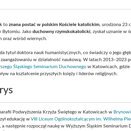
Facebook
X
Pinterest
What
(Twitter)
k to
znana postać w polskim Kościele katolickim
, urodzona 23 
w Bytomiu. Jako
duchowny rzymskokatolicki
, zyskał uznanie w 
 oraz wśród wiernych.
da tytuł doktora nauk humanistycznych, co świadczy o jego głęb
 zaangażowaniu w działalność naukową. W latach 2013–2023 pe
szego Śląskiego Seminarium Duchownego
w Katowicach, gdzie 
yw na kształcenie przyszłych księży i liderów religijnych.
rys
parafii Podwyższenia Krzyża Świętego w Katowicach w
Brynowi
zył edukację w
VIII Liceum Ogólnokształcącym im. Wilhelma Pie
, a następnie rozpoczął naukę w Wyższym Śląskim Seminariu