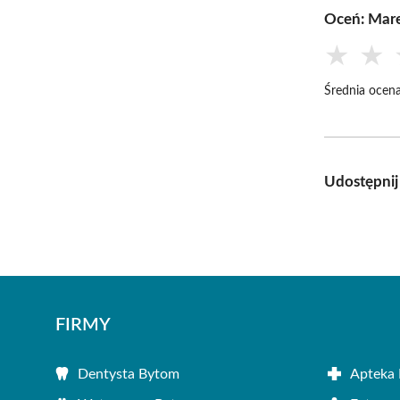
Oceń: Mar
★
★
Średnia ocena
Udostępnij
FIRMY
Dentysta Bytom
Apteka