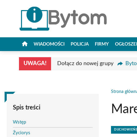
Przejdź
do
treści
WIADOMOŚCI
POLICJA
FIRMY
OGŁOSZE
UWAGA!
Dołącz do nowej grupy
Byto
Strona główn
Mar
Spis treści
Wstęp
DUCHOWIEŃST
Życiorys