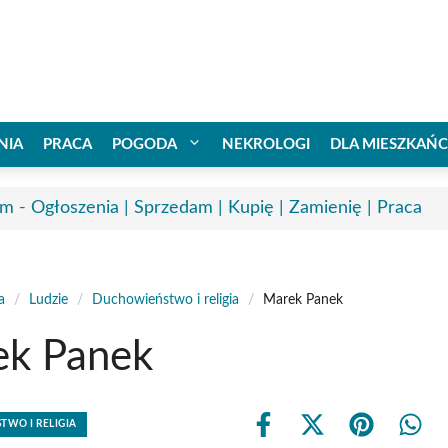
NIA
PRACA
POGODA
NEKROLOGI
DLA MIESZKAŃ
m - Ogłoszenia | Sprzedam | Kupię | Zamienię | Praca
a
/
Ludzie
/
Duchowieństwo i religia
/
Marek Panek
ek Panek
WO I RELIGIA
Share
Share
Share
Shar
on
on
on
on