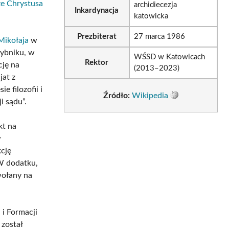
ze Chrystusa
archidiecezja
Inkardynacja
katowicka
Prezbiterat
27 marca 1986
 Mikołaja
w
ybniku, w
WŚSD w Katowicach
Rektor
cję na
(2013–2023)
jat z
e filozofii i
Źródło:
Wikipedia
i sądu”.
kt na
w
cję
W dodatku,
wołany na
 i Formacji
 został