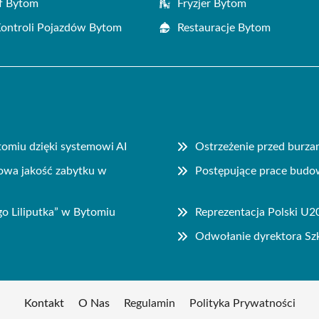
f Bytom
Fryzjer Bytom
Kontroli Pojazdów Bytom
Restauracje Bytom
miu dzięki systemowi AI
Ostrzeżenie przed burz
owa jakość zabytku w
Postępujące prace budo
go Liliputka” w Bytomiu
Reprezentacja Polski U2
Odwołanie dyrektora Sz
Kontakt
O Nas
Regulamin
Polityka Prywatności