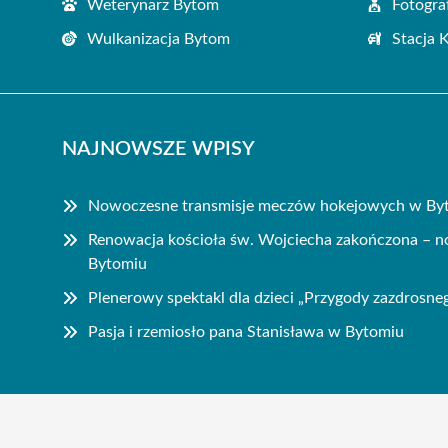
Weterynarz Bytom
Fotogra
Wulkanizacja Bytom
Stacja 
NAJNOWSZE WPISY
Nowoczesne transmisje meczów hokejowych w Byto
Renowacja kościoła św. Wojciecha zakończona – n
Bytomiu
Plenerowy spektakl dla dzieci „Przygody zazdrosne
Pasja i rzemiosło pana Stanisława w Bytomiu