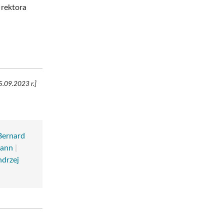
 rektora
5.09.2023 r.]
Bernard
mann
|
drzej