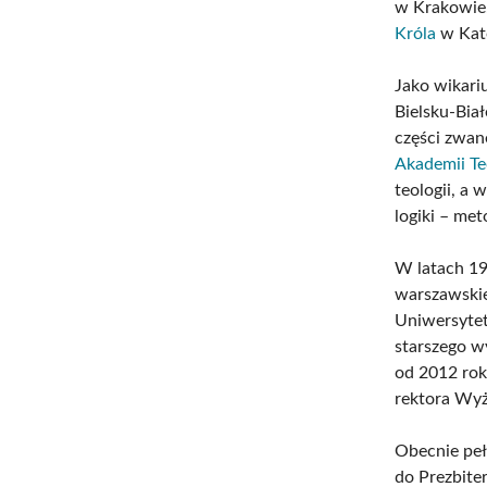
w Krakowie.
Króla
w Kato
Jako wikari
Bielsku-Bia
części zwan
Akademii Teo
teologii, a 
logiki – me
W latach 19
warszawskiej
Uniwersytet
starszego 
od 2012 rok
rektora Wy
Obecnie peł
do Prezbite