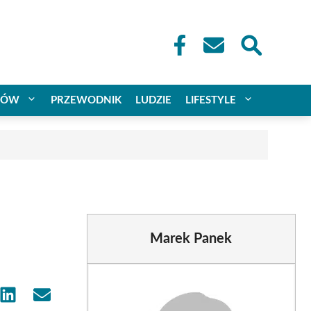
CÓW
PRZEWODNIK
LUDZIE
LIFESTYLE
Marek Panek
e
Share
Share
on
on