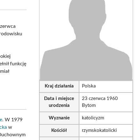
sApp
LinkedIn
Email
czerwca
środowisku
okiej
łnił funkcję
miał
Kraj działania
Polska
Data i miejsce
23 czerwca 1960
urodzenia
Bytom
Wyznanie
katolicyzm
e
. W 1979
cka
w
Kościół
rzymskokatolicki
m Duchownym