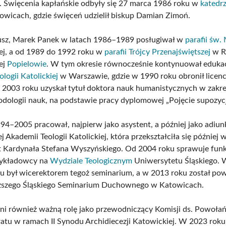
 Święcenia kapłańskie odbyły się 27 marca 1986 roku w
katedr
wicach, gdzie święceń udzielił biskup Damian Zimoń.
usz, Marek Panek w latach 1986–1989 posługiwał w
parafii św.
łej, a od 1989 do 1992 roku w
parafii Trójcy Przenajświętszej
w R
ej
Popielowie
. W tym okresie równocześnie kontynuował eduka
logii Katolickiej
w Warszawie, gdzie w 1990 roku obronił licenc
w 2003 roku uzyskał tytuł doktora nauk humanistycznych w zakresi
todologii nauk, na podstawie pracy dyplomowej „Pojęcie supozycj
94–2005 pracował, najpierw jako asystent, a później jako adiun
 Akademii Teologii Katolickiej, która przekształciła się później 
 Kardynała Stefana Wyszyńskiego. Od 2004 roku sprawuje funk
wykładowcy na
Wydziale Teologicznym
Uniwersytetu Śląskiego. 
u był wicerektorem tegoż seminarium, a w 2013 roku został po
ższego Śląskiego Seminarium Duchownego w Katowicach.
ni również ważną rolę jako przewodniczący Komisji ds. Powołań
ratu w ramach II Synodu Archidiecezji Katowickiej. W 2023 roku