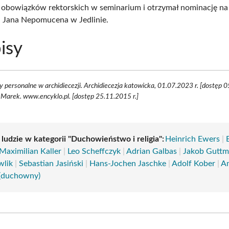
 obowiązków rektorskich w seminarium i otrzymał nominację na
. Jana Nepomucena w Jedlinie.
isy
 personalne w archidiecezji. Archidiecezja katowicka, 01.07.2023 r. [dostęp 0
Marek. www.encyklo.pl. [dostęp 25.11.2015 r.]
 ludzie w kategorii "Duchowieństwo i religia":
Heinrich Ewers
|
Maximilian Kaller
|
Leo Scheffczyk
|
Adrian Galbas
|
Jakob Gutt
wlik
|
Sebastian Jasiński
|
Hans-Jochen Jaschke
|
Adolf Kober
|
An
(duchowny)