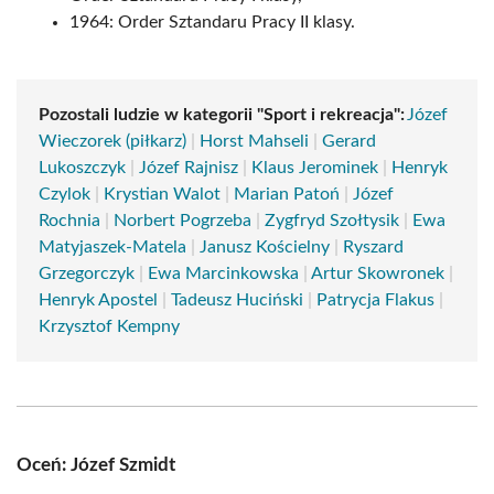
1964: Order Sztandaru Pracy II klasy.
Pozostali ludzie w kategorii "Sport i rekreacja":
Józef
Wieczorek (piłkarz)
|
Horst Mahseli
|
Gerard
Lukoszczyk
|
Józef Rajnisz
|
Klaus Jerominek
|
Henryk
Czylok
|
Krystian Walot
|
Marian Patoń
|
Józef
Rochnia
|
Norbert Pogrzeba
|
Zygfryd Szołtysik
|
Ewa
Matyjaszek-Matela
|
Janusz Kościelny
|
Ryszard
Grzegorczyk
|
Ewa Marcinkowska
|
Artur Skowronek
|
Henryk Apostel
|
Tadeusz Huciński
|
Patrycja Flakus
|
Krzysztof Kempny
Oceń: Józef Szmidt