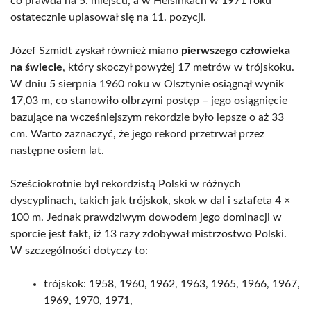
co prawda na 5. miejscu, a w Helsinkach w 1971 roku
ostatecznie uplasował się na 11. pozycji.
Józef Szmidt zyskał również miano
pierwszego człowieka
na świecie
, który skoczył powyżej 17 metrów w trójskoku.
W dniu 5 sierpnia 1960 roku w Olsztynie osiągnął wynik
17,03 m, co stanowiło olbrzymi postęp – jego osiągnięcie
bazujące na wcześniejszym rekordzie było lepsze o aż 33
cm. Warto zaznaczyć, że jego rekord przetrwał przez
następne osiem lat.
Sześciokrotnie był rekordzistą Polski w różnych
dyscyplinach, takich jak trójskok, skok w dal i sztafeta 4 ×
100 m. Jednak prawdziwym dowodem jego dominacji w
sporcie jest fakt, iż 13 razy zdobywał mistrzostwo Polski.
W szczególności dotyczy to:
trójskok: 1958, 1960, 1962, 1963, 1965, 1966, 1967,
1969, 1970, 1971,