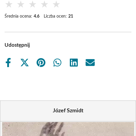
★
★
★
★
★
Średnia ocena:
4.6
Liczba ocen:
21
Udostępnij
Share
Share
Share
Share
Share
Share
on
on
on
on
on
on
Facebook
X
Pinterest
WhatsApp
LinkedIn
Email
(Twitter)
Józef Szmidt