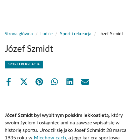
Strona główna
/
Ludzie
/
Sport i rekreacja
/
Józef Szmidt
Józef Szmidt
SPORT I REKREACJA
Share
Share
Share
Share
Share
Share
on
on
on
on
on
on
Facebook
X
Pinterest
WhatsApp
LinkedIn
Email
(Twitter)
Józef Szmidt był wybitnym polskim lekkoatletą
, który
swoim życiem i osiągnięciami na zawsze wpisał się w
historię sportu. Urodził się jako Josef Schmidt 28 marca
1935 roku w
Miechowicach
, a jego kariera sportowa