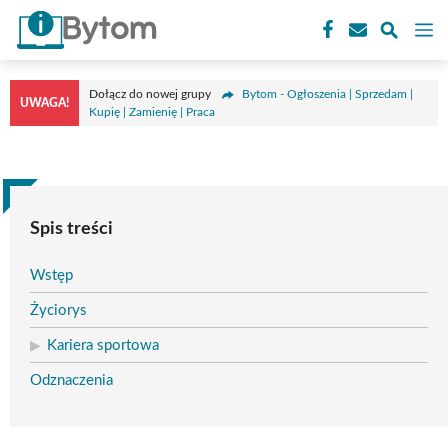
Przejdź
M
do
treści
Dołącz do nowej grupy
Bytom - Ogłoszenia | Sprzedam |
UWAGA!
Kupię | Zamienię | Praca
Spis treści
Wstęp
Życiorys
Kariera sportowa
Odznaczenia