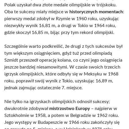
Polak uzyskał dwa złote medale olimpijskie w trójskoku.
Oba te sukcesy miały miejsce w
historycznych momentach
:
pierwszy medal zdobył w Rzymie w 1960 roku, uzyskując
niezwykły wynik 16,81 m, a drugi w Tokio w 1964 roku,
gdzie skoczył 16,85 m, bijąc przy tym rekord olimpijski.
Szczególnie warto podkreślić, że drugi z tych sukcesów był
tym większym osiągnięciem, gdyż tuż przed olimpiadą
Szmidt przeszedł operację kolana, co czyni jego osiągnięcia
jeszcze bardziej niesamowitymi. W czasie swoich trzecich
igrzysk olimpijskich, które odbyły się w Meksyku w 1968
roku, poprawił swój wynik z Tokio, uzyskując 16,89 m,
jednak zajmując ostatecznie 7. miejsce.
Nie tylko na igrzyskach olimpijskich odnosił sukcesy;
dwukrotnie zdobywał
mistrzostwo Europy
– najpierw w
Sztokholmie w 1958, a potem w Belgradzie w 1962 roku.
Jego występy w Budapeszcie w 1966 roku zakończyły się