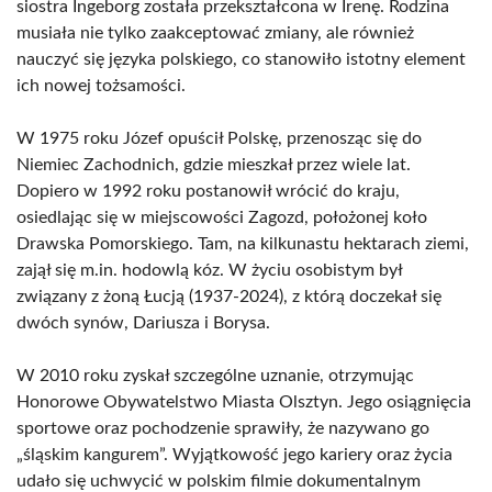
siostra Ingeborg została przekształcona w Irenę. Rodzina
musiała nie tylko zaakceptować zmiany, ale również
nauczyć się języka polskiego, co stanowiło istotny element
ich nowej tożsamości.
W 1975 roku Józef opuścił Polskę, przenosząc się do
Niemiec Zachodnich, gdzie mieszkał przez wiele lat.
Dopiero w 1992 roku postanowił wrócić do kraju,
osiedlając się w miejscowości Zagozd, położonej koło
Drawska Pomorskiego. Tam, na kilkunastu hektarach ziemi,
zajął się m.in. hodowlą kóz. W życiu osobistym był
związany z żoną Łucją (1937-2024), z którą doczekał się
dwóch synów, Dariusza i Borysa.
W 2010 roku zyskał szczególne uznanie, otrzymując
Honorowe Obywatelstwo Miasta Olsztyn. Jego osiągnięcia
sportowe oraz pochodzenie sprawiły, że nazywano go
„śląskim kangurem”. Wyjątkowość jego kariery oraz życia
udało się uchwycić w polskim filmie dokumentalnym