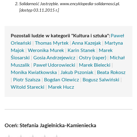
Solidarność Jastrzębie. www.encyklopedia-solidarnosci.pl.
[dostęp 03.11.2015 r.]
Pozostali ludzie w kategorii "Kultura i sztuka":
Paweł
Orleański
|
Thomas Myrtek
|
Anna Kazejak
|
Martyna
Majok
|
Weronika Murek
|
Karin Stanek
|
Marek
Ślosarski
|
Gosia Andrzejewicz
|
Ostry (raper)
|
Michał
Muszalik
|
Paweł Udorowiecki
|
Marek Bielecki
|
Monika Kwiatkowska
|
Jakub Pszoniak
|
Beata Rokosz
|
Piotr Szalsza
|
Bogdan Olewicz
|
Bogusz Salwiński
|
Witold Starecki
|
Marek Hucz
Oceń: Stefania Jagielnicka-Kamieniecka