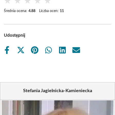
★
★
★
★
★
Średnia ocena:
4.88
Liczba ocen:
11
Udostępnij
Share
Share
Share
Share
Share
Share
on
on
on
on
on
on
Facebook
X
Pinterest
WhatsApp
LinkedIn
Email
(Twitter)
Stefania Jagielnicka-Kamieniecka