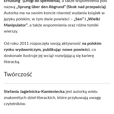
Erfüllung” (Drogi do spełnienia)
, a także wspomnienia pod
nazwą
„Sprung über den Abgrund” (Skok nad przepaścią)
.
Autorka ma na swoim koncie również wydania książek w
języku polskim, w tym dwie powieści –
„Sen” i „Wielki
Manipulator”
, a także wspomnienia oraz różne tomiki
wierszy.
Od roku 2011 rozpoczęła swoją aktywność
na polskim
rynku wydawniczym, publikując nowe powieści
, co
doskonale ilustruje jej wciąż rozwijającą się karierę
literacką.
Twórczość
Stefania Jagielnicka-Kamieniecka
jest autorką wielu
znakomitych dzieł literackich, które przykuwają uwagę
czytelników.