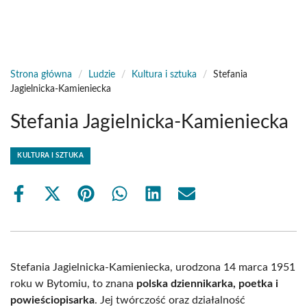
Strona główna
/
Ludzie
/
Kultura i sztuka
/
Stefania
Jagielnicka-Kamieniecka
Stefania Jagielnicka-Kamieniecka
KULTURA I SZTUKA
Share
Share
Share
Share
Share
Share
on
on
on
on
on
on
Facebook
X
Pinterest
WhatsApp
LinkedIn
Email
(Twitter)
Stefania Jagielnicka-Kamieniecka, urodzona 14 marca 1951
roku w Bytomiu, to znana
polska dziennikarka, poetka i
powieściopisarka
. Jej twórczość oraz działalność