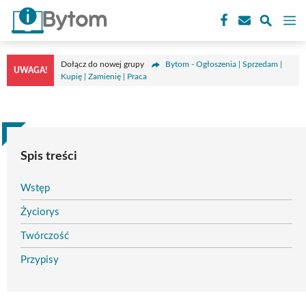
Przejdź
M
do
treści
Dołącz do nowej grupy
Bytom - Ogłoszenia | Sprzedam |
UWAGA!
Kupię | Zamienię | Praca
Spis treści
Wstęp
Życiorys
Twórczość
Przypisy