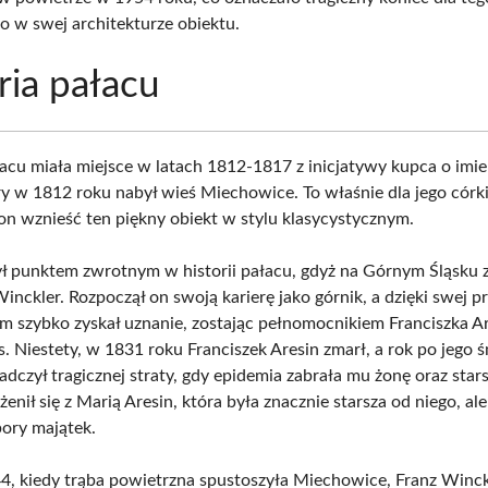
 w swej architekturze obiektu.
ria pałacu
cu miała miejsce w latach 1812-1817 z inicjatywy kupca o imie
y w 1812 roku nabył wieś Miechowice. To właśnie dla jego córki,
on wznieść ten piękny obiekt w stylu klasycystycznym.
ł punktem zwrotnym w historii pałacu, gdyż na Górnym Śląsku z
Winckler. Rozpoczął on swoją karierę jako górnik, a dzięki swej 
om szybko zyskał uznanie, zostając pełnomocnikiem Franciszka A
 Niestety, w 1831 roku Franciszek Aresin zmarł, a rok po jego ś
adczył tragicznej straty, gdy epidemia zabrała mu żonę oraz star
enił się z Marią Aresin, która była znacznie starsza od niego, ale
pory majątek.
4, kiedy trąba powietrzna spustoszyła Miechowice, Franz Winck