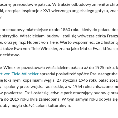
nacznej przebudowie pałacu. W trakcie odbudowy zmienił archit
ki, czerpiąc inspiracje z XVI-wiecznego angielskiego gotyku, zna
w.
p przebudowy miał miejsce około 1860 roku, kiedy do pałacu 
e skrzydło. Właścicielami budowli stali się wówczas córka Franz
r, oraz jej mąż Hubert von Tiele. Warto wspomnieć, że z histori
st także Ewa von Tiele Winckler, znana jako Matka Ewa, która sp
zieciństwo.
le-Winckler pozostawała właścicielem pałacu aż do 1925 roku, k
t von Tiele-Winckler
sprzedał posiadłość spółce Preussengrube
ię lokalnymi kopalniami węgla. 27 stycznia 1945 roku pałac zost
 i spalony przez wojska radzieckie, a w 1954 roku zniszczone m
 powietrze. Dziś ostał się jedynie park otaczający budowlę or
óra do 2019 roku była zaniedbana. W tym samym roku odbyła się 
ja, aby mogła służyć celom kulturalnym.