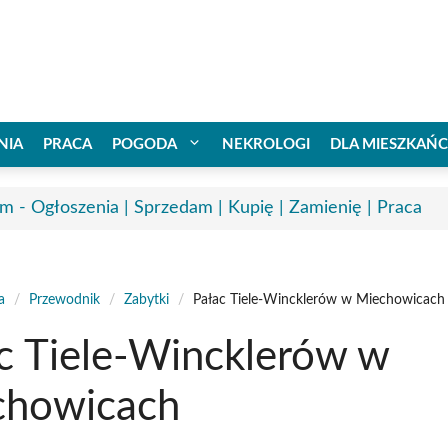
NIA
PRACA
POGODA
NEKROLOGI
DLA MIESZKAŃ
m - Ogłoszenia | Sprzedam | Kupię | Zamienię | Praca
a
/
Przewodnik
/
Zabytki
/
Pałac Tiele-Wincklerów w Miechowicach
c Tiele-Wincklerów w
chowicach