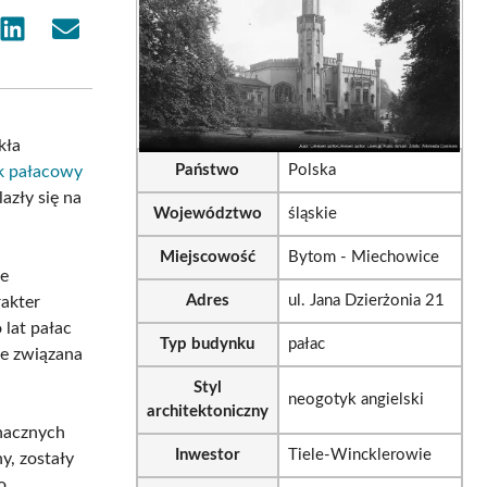
e
Share
Share
on
on
sApp
LinkedIn
Email
kła
Państwo
Polska
k pałacowy
azły się na
Województwo
śląskie
Miejscowość
Bytom - Miechowice
ie
Adres
ul. Jana Dzierżonia 21
rakter
 lat pałac
Typ budynku
pałac
le związana
Styl
neogotyk angielski
architektoniczny
znacznych
Inwestor
Tiele-Wincklerowie
y, zostały
o