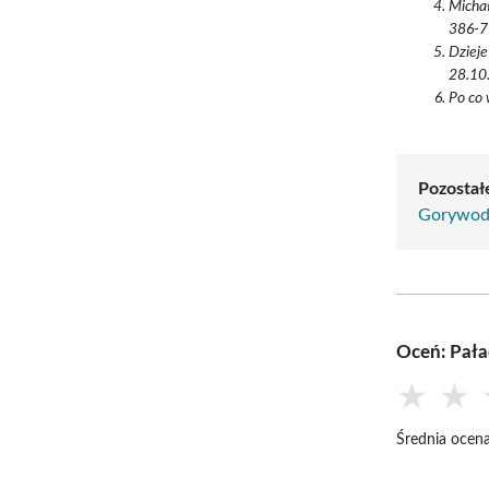
Michał
386-7
Dzieje
28.10.
Po co 
Pozostałe
Gorywo
Oceń: Pała
★
★
Średnia ocena