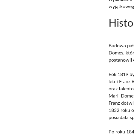
wyjątkowego
Histo
Budowa pała
Domes, któr
postanowił 
Rok 1819 by
letni Franz 
oraz talent
Marii Domes.
Franz doświ
1832 roku oż
posiadała s
Po roku 184