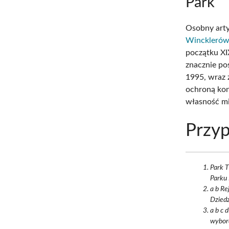
Park
Osobny arty
Wincklerów
początku XI
znacznie po
1995, wraz 
ochroną kon
własność mi
Przyp
Park T
Parku 
a b Re
Dziedz
a b c 
wyborc