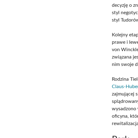
decyzję o z
styl negotyc
styl Tudoró
Kolejny eta
prawe i lew
von Winckle
związana je
nim swoje d
Rodzina Tie
Claus-Huber
zajmującej s
splądrowany
wysadzono w
oficyna, kt
rewitalizac