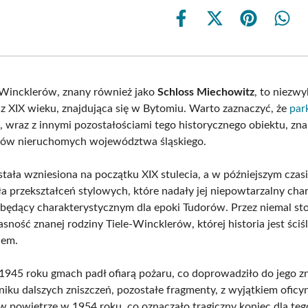
Share
Share
Share
Shar
on
on
on
on
Facebook
X
Pinterest
What
(Twitter)
-Wincklerów, znany również jako
Schloss Miechowitz
, to niezwy
 z XIX wieku, znajdująca się w Bytomiu. Warto zaznaczyć, że
par
, wraz z innymi pozostałościami tego historycznego obiektu, znal
tków nieruchomych województwa śląskiego.
tała wzniesiona na początku XIX stulecia, a w późniejszym czas
a przekształceń stylowych, które nadały jej niepowtarzalny cha
 będący charakterystycznym dla epoki Tudorów. Przez niemal sto
sność znanej rodziny Tiele-Wincklerów, której historia jest ściś
cem.
 1945 roku gmach padł ofiarą pożaru, co doprowadziło do jego 
niku dalszych zniszczeń, pozostałe fragmenty, z wyjątkiem oficyn
 powietrze w 1954 roku, co oznaczało tragiczny koniec dla teg