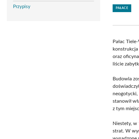
Przypisy
PAŁACE
Pałac Tiele
konstrukcja
oraz oficyna
liście zaby
Budowla zos
doświadczył
neogotycki,
stanowił wła
z tym miejs
Niestety, w
strat. W wy
wysadzone w