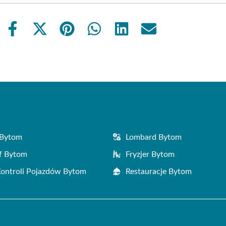
Share
Share
Share
Share
Share
Share
on
on
on
on
on
on
Facebook
X
Pinterest
WhatsApp
LinkedIn
Email
(Twitter)
 Bytom
Lombard Bytom
f Bytom
Fryzjer Bytom
Kontroli Pojazdów Bytom
Restauracje Bytom