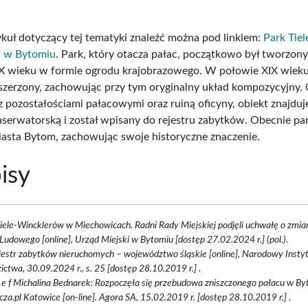
kuł dotyczący tej tematyki znaleźć można pod linkiem:
Park Tiel
 w Bytomiu
. Park, który otacza pałac, początkowo był tworzony
X wieku w formie ogrodu krajobrazowego. W połowie XIX wieku
szerzony, zachowując przy tym oryginalny układ kompozycyjny.
z pozostałościami pałacowymi oraz ruiną oficyny, obiekt znajduj
serwatorską i został wpisany do rejestru zabytków. Obecnie pa
asta Bytom, zachowując swoje historyczne znaczenie.
isy
iele-Wincklerów w Miechowicach. Radni Rady Miejskiej podjęli uchwałę o zmi
Ludowego [online], Urząd Miejski w Bytomiu [dostęp 27.02.2024 r.] (pol.).
jestr zabytków nieruchomych – województwo śląskie [online], Narodowy Insty
ictwa, 30.09.2024 r., s. 25 [dostęp 28.10.2019 r.] .
d e f Michalina Bednarek: Rozpoczęła się przebudowa zniszczonego pałacu w Byt
za.pl Katowice [on-line]. Agora SA, 15.02.2019 r. [dostęp 28.10.2019 r.] .