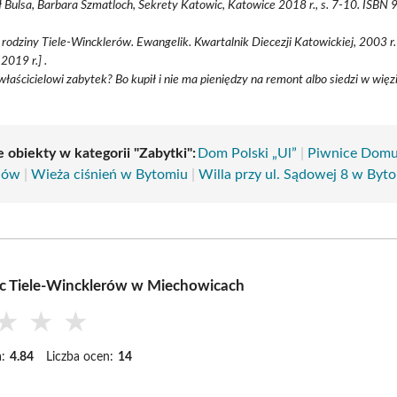
 Bulsa, Barbara Szmatloch, Sekrety Katowic, Katowice 2018 r., s. 7-10. ISB
 rodziny Tiele-Wincklerów. Ewangelik. Kwartalnik Diecezji Katowickiej, 2003 r.
2019 r.] .
właścicielowi zabytek? Bo kupił i nie ma pieniędzy na remont albo siedzi w więzi
 obiekty w kategorii "Zabytki":
Dom Polski „Ul”
|
Piwnice Dom
dów
|
Wieża ciśnień w Bytomiu
|
Willa przy ul. Sądowej 8 w Byt
c Tiele-Wincklerów w Miechowicach
★
★
★
:
4.84
Liczba ocen:
14