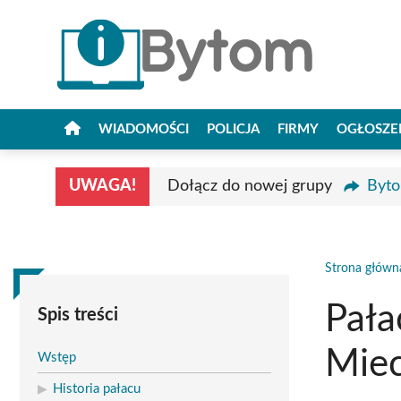
Przejdź
do
treści
WIADOMOŚCI
POLICJA
FIRMY
OGŁOSZE
UWAGA!
Dołącz do nowej grupy
Byto
Strona główn
Pała
Spis treści
Mie
Wstęp
Historia pałacu