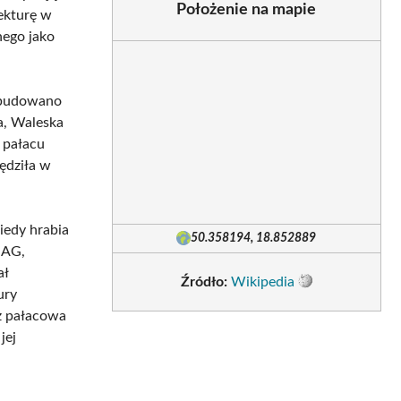
Położenie na mapie
ekturę w
nego jako
dobudowano
a, Waleska
ą pałacu
ędziła w
iedy hrabia
50.358194, 18.852889
 AG,
ał
Źródło:
Wikipedia
ury
az pałacowa
jej