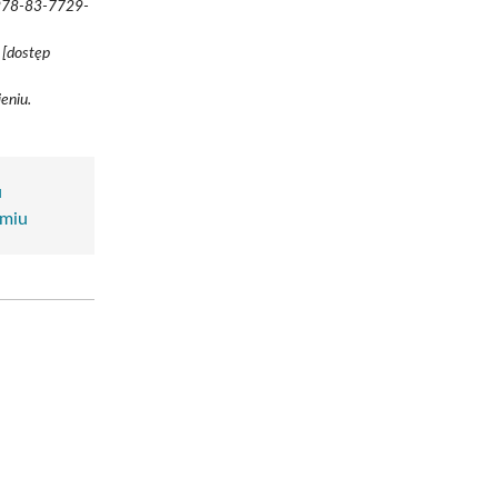
N 978-83-7729-
 [dostęp
eniu.
u
omiu