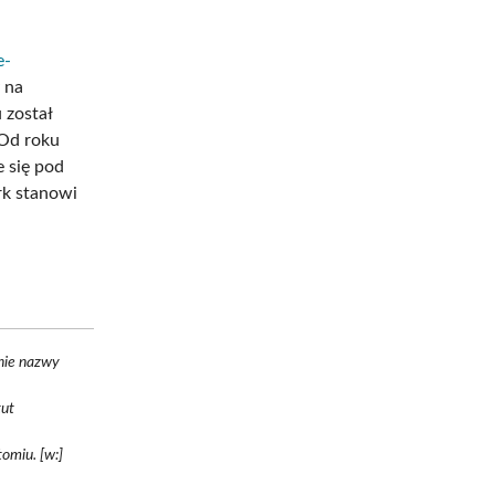
e-
 na
 został
 Od roku
e się pod
rk stanowi
anie nazwy
tut
omiu. [w:]