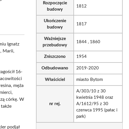
Rozpoczęcie
1812
budowy
Ukończenie
1817
budowy
Ważniejsze
1844 , 1860
niu Ignatz
przebudowy
 Marii,
Zniszczono
1954
Odbudowano
2019-2020
agościł 16-
pracowitości
Właściciel
miasto Bytom
resina, męża
A/303/10 z 30
mierci,
kwietnia 1948 oraz
szą córkę. W
nr rej.
A/1612/95 z 30
 także
czerwca 1995 (pałac i
park)
ler podjął