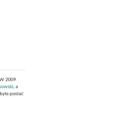
 W 2009
ikowski
, a
 była postać