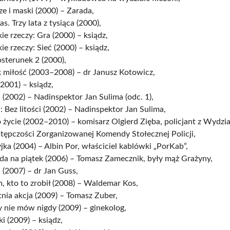
e i maski (2000) – Zarada,
s. Trzy lata z tysiąca (2000),
ie rzeczy: Gra (2000) – ksiądz,
ie rzeczy: Sieć (2000) – ksiądz,
sterunek 2 (2000),
k miłość (2003–2008) – dr Janusz Kotowicz,
(2001) – ksiądz,
 (2002) – Nadinspektor Jan Sulima (odc. 1),
: Bez litości (2002) – Nadinspektor Jan Sulima,
życie (2002–2010) – komisarz Olgierd Zięba, policjant z Wydzi
tępczości Zorganizowanej Komendy Stołecznej Policji,
jka (2004) – Albin Por, właściciel kablówki „PorKab”,
da na piątek (2006) – Tomasz Zamecznik, były mąż Grażyny,
 (2007) – dr Jan Guss,
 kto to zrobił (2008) – Waldemar Kos,
nia akcja (2009) – Tomasz Zuber,
 nie mów nigdy (2009) – ginekolog,
i (2009) – ksiądz,