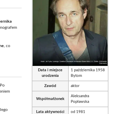
sApp
LinkedIn
Email
iernika
cenografem
lne
, co
Data i miejsce
1 października 1958
urodzenia
Bytom
 Po
Zawód
aktor
zeniem
Aleksandra
Współmałżonek
Popławska
 Jego
Lata aktywności
od 1981