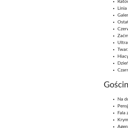
Ratow
Linia
Galer
Ostat
Czerw
Zaćm
Ultra
Twarz
Hiac
Dzień
Czarn
Gościn
Na do
Pensj
Fala 
Krymi
Agen