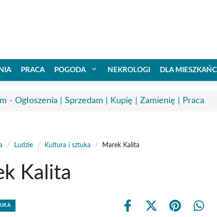
NIA
PRACA
POGODA
NEKROLOGI
DLA MIESZKAŃ
m - Ogłoszenia | Sprzedam | Kupię | Zamienię | Praca
a
/
Ludzie
/
Kultura i sztuka
/
Marek Kalita
k Kalita
TUKA
Share
Share
Share
Shar
on
on
on
on