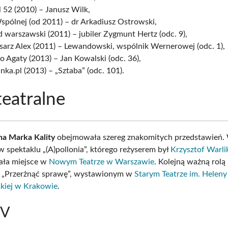
 52 (2010) – Janusz Wilk,
pólnej (od 2011) – dr Arkadiusz Ostrowski,
 warszawski (2011) – jubiler Zygmunt Hertz (odc. 9),
sarz Alex (2011) – Lewandowski, wspólnik Wernerowej (odc. 1),
 Agaty (2013) – Jan Kowalski (odc. 36),
nka.pl (2013) – „Sztaba” (odc. 101).
teatralne
lna Marka Kality
obejmowała szereg znakomitych przedstawień.
w spektaklu „(A)pollonia”, którego reżyserem był
Krzysztof Warl
ała miejsce w
Nowym Teatrze w Warszawie
. Kolejną ważną rolą
u „Przerżnąć sprawę”, wystawionym w
Starym Teatrze im. Heleny
kiej w Krakowie
.
TV