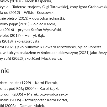
nicy (2010) – Jacek Kasperski,
 życia – Tadeusz, znajomy Olgi Turowskiej, żony Igora Grabowski
ia od (2012) – Wiktor Kossowski,
nie piętro (2013) – dowódca jednostki,
ony pająk (2015) – ojciec Karola,
a (2016) – prymas Stefan Wyszyński,
violet (2017) – Henryk Bąk,
 (2018) jako egzorcysta,
ynt (2021) jako pułkownik Edward Mrozowski, ojciec Roberta,
, w którym znalazłem w śmieciach dziewczynę (2021) jako Jerzy
y sufit (2022) jako Józef Mackiewicz.
nie
bre i na złe (1999) – Karol Pietrak,
onat pod Różą (2004) – Karol Łącki,
zbrodni (2005) – Marek, przywódca sekty,
nalni (2006) – fotoreporter Karol Bortel,
tki (2008) – Damian Małek,