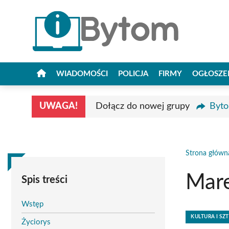
Przejdź
do
treści
WIADOMOŚCI
POLICJA
FIRMY
OGŁOSZE
UWAGA!
Dołącz do nowej grupy
Byto
Strona główn
Mare
Spis treści
Wstęp
KULTURA I SZ
Życiorys