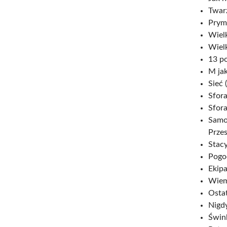
Twarz
Pryma
Wielk
Wielk
13 po
M ja
Sieć 
Sfora
Sfora
Samo 
Przes
Stacy
Pogo
Ekipa
Wiem,
Ostat
Nigdy
Śwink