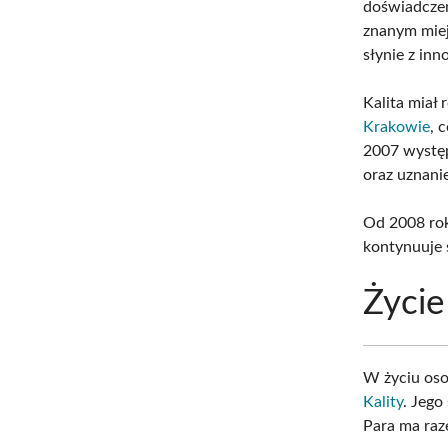
doświadcze
znanym miej
słynie z in
Kalita miał
Krakowie
, 
2007 wystę
oraz uznanie
Od 2008 rok
kontynuuje 
Życie
W życiu os
Kality
. Jego
Para ma raz