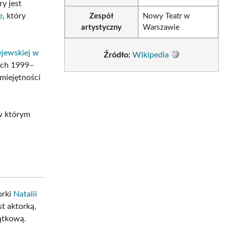
ry jest
e
, który
Zespół
Nowy Teatr w
artystyczny
Warszawie
ejewskiej w
Źródło:
Wikipedia
ach 1999–
miejętności
w którym
orki
Natalii
st aktorką.
jątkową.