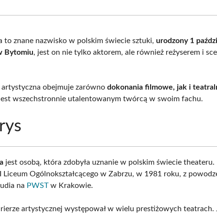
Facebook
X
Pinterest
What
(Twitter)
a to znane nazwisko w polskim świecie sztuki,
urodzony 1 paźdz
w Bytomiu
, jest on nie tylko aktorem, ale również reżyserem i s
a artystyczna obejmuje zarówno
dokonania filmowe, jak i teatra
 jest wszechstronnie utalentowanym twórcą w swoim fachu.
rys
a
jest osobą, która zdobyła uznanie w polskim świecie theateru.
I Liceum Ogólnokształcącego w Zabrzu, w 1981 roku, z powod
tudia na
PWST
w Krakowie.
rierze artystycznej występował w wielu prestiżowych teatrach.