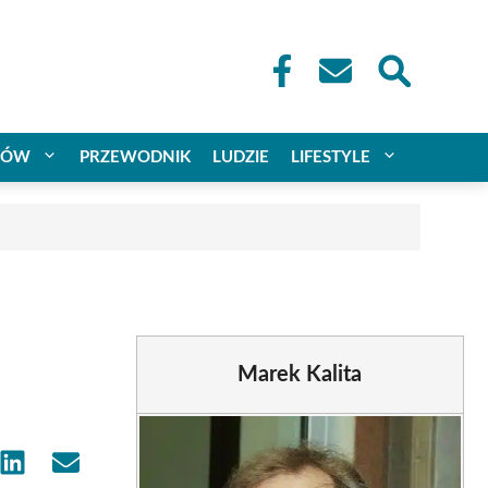
CÓW
PRZEWODNIK
LUDZIE
LIFESTYLE
Marek Kalita
e
Share
Share
on
on