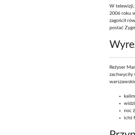
W telewizji
2006 roku wy
zagościł rów
postać Zygm
Wyre
Reżyser Mar
zachwyciły 
warszawskic
kali
widz
noc 
ichś 
Przyp