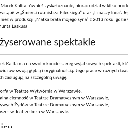
, Marek Kalita również zyskał uznanie, biorąc udział w kilku pro
stąpił w „Śmierci rotmistrza Pileckiego” oraz „I znaczy Inna”. Je
nież w produkcji „Matka brata mojego syna” z 2013 roku, gdzie w
unta Laskusa.
żyserowane spektakle
ek Kalita ma na swoim koncie szereg wyjątkowych spektakli, kt
widzów swoją głębią i oryginalnością. Jego prace w różnych tea
h zasługują na szczególną uwagę.
morfa w Teatrze Wytwórnia w Warszawie,
ialna ciemność w Teatrze Dramatycznym w Warszawie,
żywych Żydów w Teatrze Dramatycznym w Warszawie,
fiszer w Teatrze Imka w Warszawie.
isy