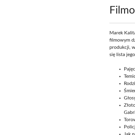
Filmo
Marek Kalit
filmowym dz
produkcji, w
się lista je
Pajęc
Temid
Rodz
Śmier
Głosy
Złoto
Gabri
Torow
Polic
Jak n