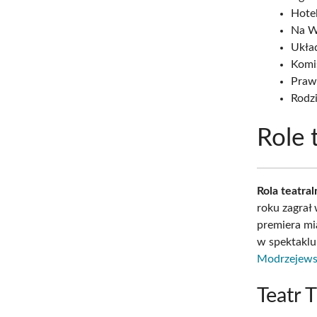
Hotel
Na Ws
Układ
Komi
Prawo
Rodzi
Role 
Rola teatra
roku zagrał 
premiera mi
w spektakl
Modrzejews
Teatr 