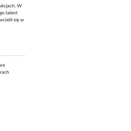
dukcjach. W
go talent
cielił się w
óre
trach