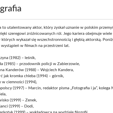
grafia
a to utalentowany aktor, który zyskał uznanie w polskim przemy
ięki szeregowi zróżnicowanych ról. Jego kariera obejmuje wiele
 których wykazał się wszechstronnością i głębią aktorską. Poniż
go wystąpień w filmach na przestrzeni lat.
zyna (1982) – leśnik,
a (1985) – przodownik policji w Zabierzowie,
ina Kanderów (1988) – Wojciech Kandera,
ć jak kromka chleba (1994) – górnik,
 w ciemności (1994),
polscy (1997) – Marcin, redaktor pisma „Fotografia i ja”, kolega 
ela,
isko (1999) – Zenek,
janci (1999) – Dodi,
arkotyk (1999) – wykładowca na wydziale filozofii,