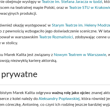
nie obejmuje występy w
Teatrze im. Stefana Jaracza w Łodzi
, któ
scem na teatralnej mapie Polski, oraz w
Teatrze STU w Krakowi
nowacyjnych produkcji.
 również okazję występować w
Starym Teatrze im. Heleny Modrz
co z pewnością wzbogaciło jego doświadczenie sceniczne. W lat
pował w warszawskim
Teatrze Rozmaitości
, zdobywając cenne u
 w stolicy.
u Marek Kalita jest związany z
Nowym Teatrem w Warszawie
, 
swoją niezwykłą karierę aktorską.
 prywatne
obistym Marek Kalita odgrywa
ważną rolę jako ojciec
znanej akt
 serce z kolei należy do
Aleksandry Popławskiej
, która również je
em córeczkę, Antoninę, co czyni ich rodzinę jeszcze bardziej wy