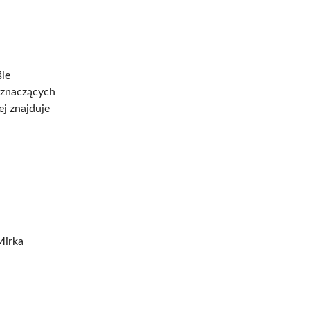
śle
 znaczących
ej znajduje
Mirka