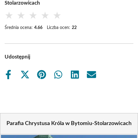
Stolarzowicach
★
★
★
★
★
Średnia ocena:
4.66
Liczba ocen:
22
Udostępnij
Share
Share
Share
Share
Share
Share
on
on
on
on
on
on
Facebook
X
Pinterest
WhatsApp
LinkedIn
Email
(Twitter)
Parafia Chrystusa Króla w Bytomiu-Stolarzowicach