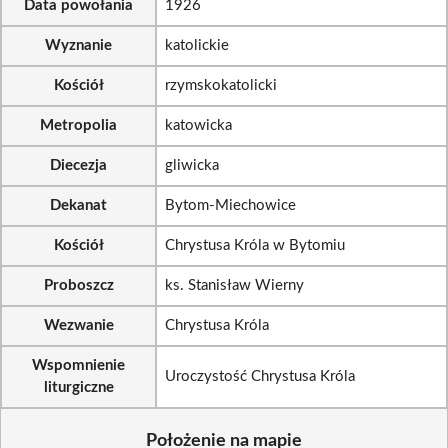
Data powołania
1926
Wyznanie
katolickie
Kościół
rzymskokatolicki
Metropolia
katowicka
Diecezja
gliwicka
Dekanat
Bytom-Miechowice
Kościół
Chrystusa Króla w Bytomiu
Proboszcz
ks. Stanisław Wierny
Wezwanie
Chrystusa Króla
Wspomnienie
Uroczystość Chrystusa Króla
liturgiczne
Położenie na mapie