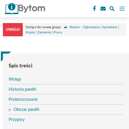
Przejdź
M
do
treści
Dołącz do nowej grupy
Bytom - Ogłoszenia | Sprzedam |
UWAGA!
Kupię | Zamienię | Praca
Spis treści
Wstęp
Historia parafii
Proboszczowie
Obszar parafii
Przypisy