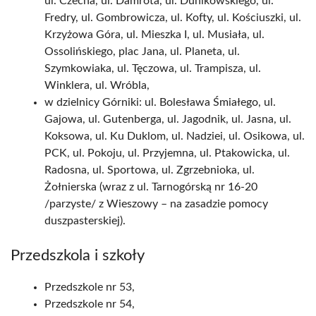
ul. Czecha, ul. Damrota, ul. Dunikowskiego, ul.
Fredry, ul. Gombrowicza, ul. Kofty, ul. Kościuszki, ul.
Krzyżowa Góra, ul. Mieszka I, ul. Musiała, ul.
Ossolińskiego, plac Jana, ul. Planeta, ul.
Szymkowiaka, ul. Tęczowa, ul. Trampisza, ul.
Winklera, ul. Wróbla,
w dzielnicy Górniki: ul. Bolesława Śmiałego, ul.
Gajowa, ul. Gutenberga, ul. Jagodnik, ul. Jasna, ul.
Koksowa, ul. Ku Duklom, ul. Nadziei, ul. Osikowa, ul.
PCK, ul. Pokoju, ul. Przyjemna, ul. Ptakowicka, ul.
Radosna, ul. Sportowa, ul. Zgrzebnioka, ul.
Żołnierska (wraz z ul. Tarnogórską nr 16-20
/parzyste/ z Wieszowy – na zasadzie pomocy
duszpasterskiej).
Przedszkola i szkoły
Przedszkole nr 53,
Przedszkole nr 54,