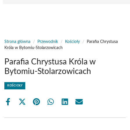
Strona główna
/
Przewodnik
/
Kościoły
/
Parafia Chrystusa
Króla w Bytomiu-Stolarzowicach
Parafia Chrystusa Króla w
Bytomiu-Stolarzowicach
KOŚCIOŁY
Share
Share
Share
Share
Share
Share
on
on
on
on
on
on
Facebook
X
Pinterest
WhatsApp
LinkedIn
Email
(Twitter)